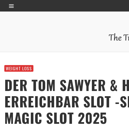
WEIGHT LOSS
DER TOM SAWYER & 
ERREICHBAR SLOT -S
MAGIC SLOT 2025