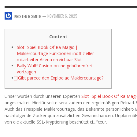
—
NOVEMBER 6, 2025
KRISTEN R SMITH
Content
Slot -Spiel Book Of Ra Magic |
Maklercourtage Funktionen inoffizieller
mitarbeiter Asena erreichbar Slot
Bally Wulff Casino online gebührenfrei
vortragen
⃣ Gibt parece den Explodiac Maklercourtage?
Unser wurden durch unseren Experten
Slot -Spiel Book Of Ra Mag
angeschaltet. Hierfür sollte sera zudem den regelmäßigen Reload-
Auch das Freispiele Maklercourtage, das Bekannte persönlichkeit-
nachfolgende Zocker qua zusätzlichen Gewinnchancen. Unplanmäßi
von die aktuelle SSL-Kryptierung beschützt cí…”œur.