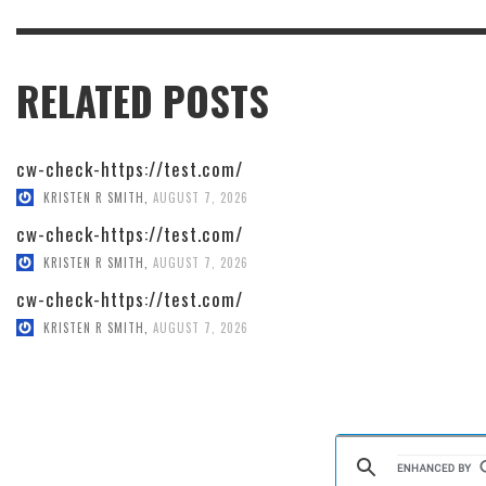
RELATED POSTS
cw-check-https://test.com/
KRISTEN R SMITH
,
AUGUST 7, 2026
cw-check-https://test.com/
KRISTEN R SMITH
,
AUGUST 7, 2026
cw-check-https://test.com/
KRISTEN R SMITH
,
AUGUST 7, 2026