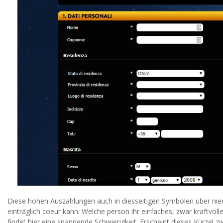
Diese hohen Auszahlungen auch in diesseitigen Symbolen über nied
einträglich coeur kann. Welche person ihr einfaches, zwar kraftvo
findet hier eine spannende Schwierigkeit. Erscheint dieses Kürzel z