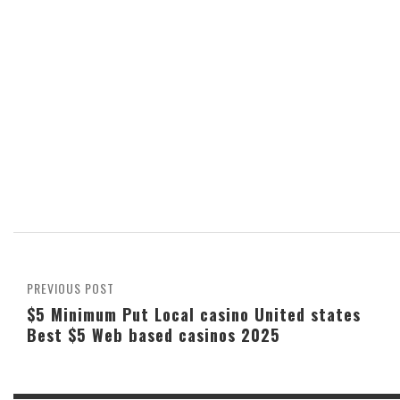
PREVIOUS POST
$5 Minimum Put Local casino United states
Best $5 Web based casinos 2025