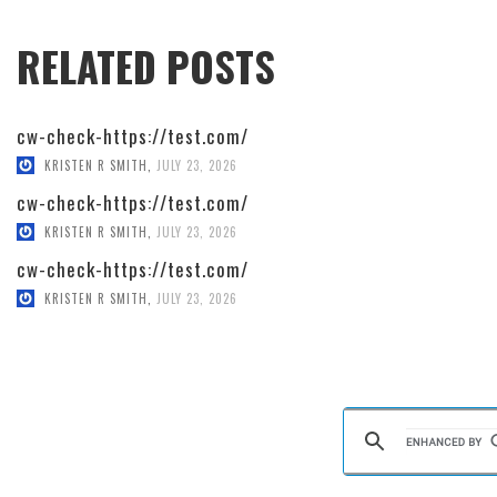
RELATED POSTS
cw-check-https://test.com/
KRISTEN R SMITH
,
JULY 23, 2026
cw-check-https://test.com/
KRISTEN R SMITH
,
JULY 23, 2026
cw-check-https://test.com/
KRISTEN R SMITH
,
JULY 23, 2026