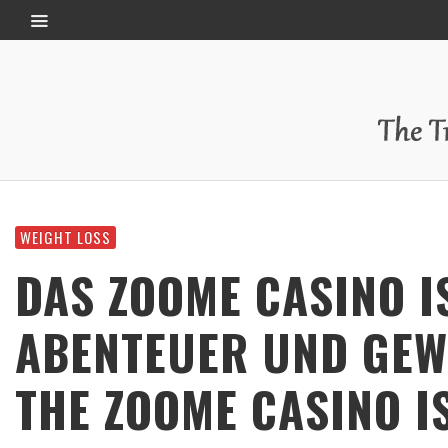
WEIGHT LOSS
DAS ZOOME CASINO I
ABENTEUER UND GEW
THE ZOOME CASINO I