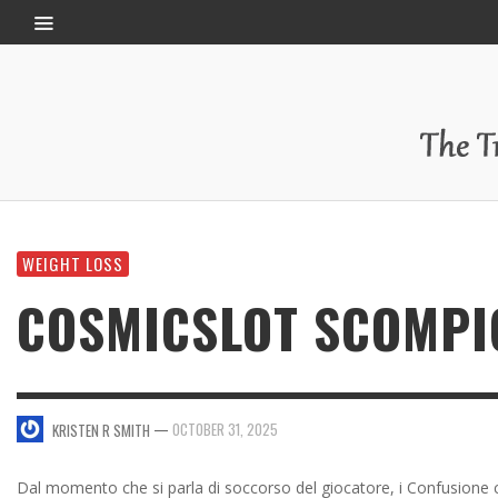
WEIGHT LOSS
COSMICSLOT SCOMPIG
—
OCTOBER 31, 2025
KRISTEN R SMITH
Dal momento che si parla di soccorso del giocatore, i Confusione