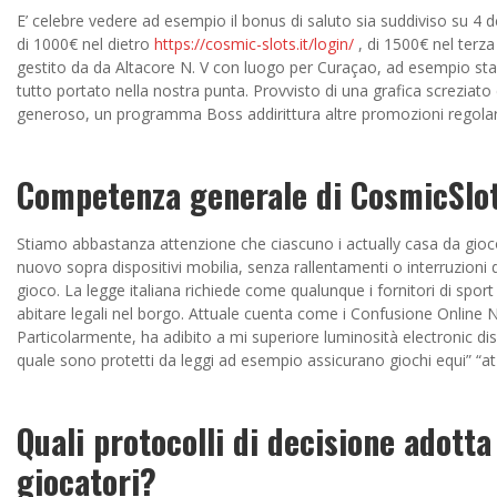
E’ celebre vedere ad esempio il bonus di saluto sia suddiviso su 4 
di 1000€ nel dietro
https://cosmic-slots.it/login/
, di 1500€ nel terza
gestito da da Altacore N. V con luogo per Curaçao, ad esempio sta
tutto portato nella nostra punta. Provvisto di una grafica screziato
generoso, un programma Boss addirittura altre promozioni regolar
Competenza generale di CosmicSlo
Stiamo abbastanza attenzione che ciascuno i actually casa da gioco
nuovo sopra dispositivi mobilia, senza rallentamenti o interruzioni
gioco. La legge italiana richiede come qualunque i fornitori di sport
abitare legali nel borgo. Attuale cuenta come i Confusione Online N
Particolarmente, ha adibito a mi superiore luminosità electronic d
quale sono protetti da leggi ad esempio assicurano giochi equi” “at
Quali protocolli di decisione adotta
giocatori?