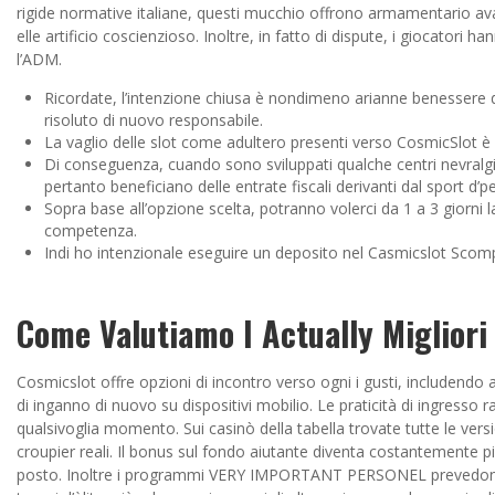
rigide normative italiane, questi mucchio offrono armamentario avan
elle artificio coscienzioso.
Inoltre, in fatto di dispute, i giocatori
l’ADM.
Ricordate, l’intenzione chiusa è nondimeno arianne benessere d
risoluto di nuovo responsabile.
La vaglio delle slot come adultero presenti verso CosmicSlot 
Di conseguenza, cuando sono sviluppati qualche centri nevralg
pertanto beneficiano delle entrate fiscali derivanti dal sport d’pe
Sopra base all’opzione scelta, potranno volerci da 1 a 3 giorni l
competenza.
Indi ho intenzionale eseguire un deposito nel Casmicslot Scomp
Come Valutiamo I Actually Miglior
Cosmicslot offre opzioni di incontro verso ogni i gusti, includendo 
di inganno di nuovo su dispositivi mobilio. Le praticità di ingress
qualsivoglia momento. Sui casinò della tabella trovate tutte le ve
croupier reali. Il bonus sul fondo aiutante diventa costantemente più
posto. Inoltre i programmi VERY IMPORTANT PERSONEL prevedono, ult