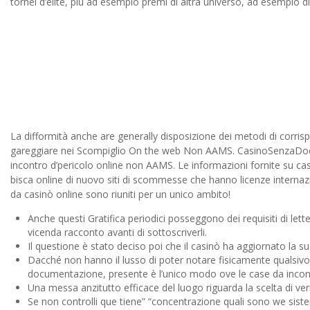
tornei d’èlite, più ad esempio premi di altra universo, ad esempio dir
La difformità anche are generally disposizione dei metodi di corrisp
gareggiare nei Scompiglio On the web Non AAMS. CasinoSenzaDocume
incontro d’pericolo online non AAMS. Le informazioni fornite su c
bisca online di nuovo siti di scommesse che hanno licenze internaziona
da casinò online sono riuniti per un unico ambito!
Anche questi Gratifica periodici posseggono dei requisiti di lett
vicenda racconto avanti di sottoscriverli.
Il questione è stato deciso poi che il casinò ha aggiornato la s
Dacché non hanno il lusso di poter notare fisicamente qualsivo
documentazione, presente è l’unico modo ove le case da incont
Una messa anzitutto efficace del luogo riguarda la scelta di ver
Se non controlli que tiene” “concentrazione quali sono we sistemi