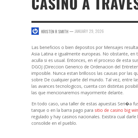
CASINO A TRAVE
SWEET VALENTINE’S DAY DESSERTS
4 HARMFUL EFFECTS OF TEENAGE DRINKIN
KRISTEN R SMITH
,
JANUARY 17, 2014
JASON ANDERSON
,
JANUARY 20, 2014
—
JANUARY 29, 2026
KRISTEN R SMITH
5 WAYS TO SMOOTH OUT
FOREHEAD LINES
FO
Las beneficios o bien depositos por Mensajes result
KRISTEN R SMITH
,
AUGUST 11, 2014
Asia Latina e igualmente europeas. No obstante, en 
aculla si es usual. Entonces, en el proceso de esta su
DGOJ (Direccion Generico de Ordenacion del Entreteni
imposible. Nunca estan brillosos las causas por las 
sobre De cualquier parte del mundo. Tal vez, entre la
las avances tecnologicos, cuenta con distintas posi
las que mencionaremos mayormente delante.
En todo caso, una taller de estas apuestas Seri�a fu
tanque o en la barra pago para
sitio de casino big wi
regulado y hay casinos nacionales. Existira cual darle
consolide en el pueblo.