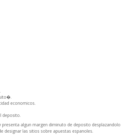
.
sito�.
ntidad economicos.
l deposito.
y presenta algun margen diminuto de deposito desplazandolo
e designar las sitios sobre apuestas espanoles.