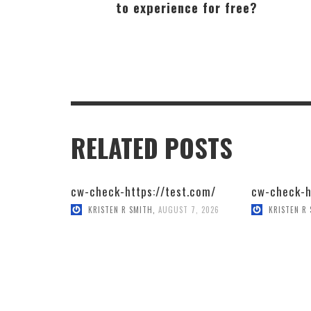
to experience for free?
RELATED POSTS
cw-check-https://test.com/
cw-check-h
KRISTEN R SMITH
,
AUGUST 7, 2026
KRISTEN R