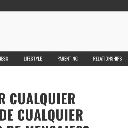
NESS
LIFESTYLE
PARENTING
RELATIONSHIPS
ANKARA ESCORT ÇANKAYA ESCORT KIZILAY
İ
ESCORT
E
KRISTEN R SMITH
,
MARCH 14, 2026
R CUALQUIER
DE CUALQUIER