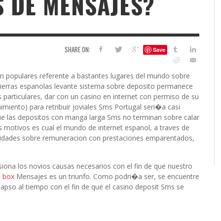
S DE MENSAJES?
6
S
G
H
LEARN TO CREATE YOUR 
SHARE ON:
Save
POLISH USING
EYESHADOW/PIGMENT
ILING YOUR PIGMENTS
an populares referente a bastantes lugares del mundo sobre
5 FACTORS THAT LEAD TO TEENAGE DRINKING
4 REASONS TO REMAIN SINGLE THIS
KRISTEN R SMITH
,
JULY 8, 20
tierras espanolas levante sistema sobre deposito permanece
KRISTEN R SMITH
,
JULY 14, 2014
AND ALCOHOL ABUSE
VALENTINE’S DAY
s particulares, dar con un casino en internet con permiso de su
JASON ANDERSON
JASON ANDERSON
,
,
JANUARY 20, 2014
JANUARY 16, 2014
miento) para retribuir joviales Sms Portugal seri�a casi
que las depositos con manga larga Sms no terminan sobre calar
s motivos es cual el mundo de internet espanol, a traves de
bilidades sobre remuneracion con prestaciones emparentados,
siona los novios causas necesarios con el fin de que nuestro
n box
Mensajes es un triunfo. Como podri�a ser, se encuentre
 lapso al tiempo con el fin de que el casino deposit Sms se