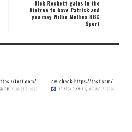
Nick Rockett gains in the
Aintree to have Patrick and
you may Willie Mullins BBC
Sport
ttps://test.com/
cw-check-https://test.com/
 SMITH
,
AUGUST 7, 2026
KRISTEN R SMITH
,
AUGUST 7, 2026