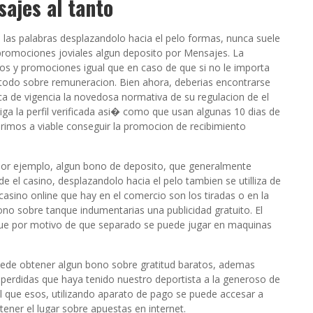
ajes al tanto
 las palabras desplazandolo hacia el pelo formas, nunca suele
 promociones joviales algun deposito por Mensajes. La
os y promociones igual que en caso de que si no le importa
todo sobre remuneracion. Bien ahora, deberias encontrarse
ca de vigencia la novedosa normativa de su regulacion de el
ga la perfil verificada asi� como que usan algunas 10 dias de
erimos a viable conseguir la promocion de recibimiento
por ejemplo, algun bono de deposito, que generalmente
e el casino, desplazandolo hacia el pelo tambien se utilliza de
casino online que hay en el comercio son los tiradas o en la
bono sobre tanque indumentarias una publicidad gratuito. El
gue por motivo de que separado se puede jugar en maquinas
uede obtener algun bono sobre gratitud baratos, ademas
s perdidas que haya tenido nuestro deportista a la generoso de
l que esos, utilizando aparato de pago se puede accesar a
ener el lugar sobre apuestas en internet.