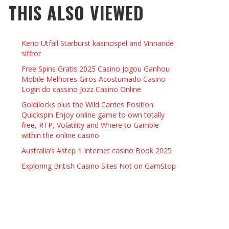
THIS ALSO VIEWED
 THINGS TO DO WITH YOUR BOYFRIEND AT
YMPTOMS AND SIGNS OF PREGNANCY
OME ON VALENTINE’S DAY
JASON ANDERSON
,
JANUARY 3, 2014
Keno Utfall Starburst kasinospel and Vinnande
KRISTEN R SMITH
,
JANUARY 16, 2014
OWN NAIL
siffror
Free Spins Gratis 2025 Casino Jogou Ganhou
Mobile Melhores Giros Acostumado Casino
14
Login do cassino Jozz Casino Online
Goldilocks plus the Wild Carries Position
Quickspin Enjoy online game to own totally
free, RTP, Volatility and Where to Gamble
within the online casino
Australia’s #step 1 Internet casino Book 2025
Exploring British Casino Sites Not on GamStop