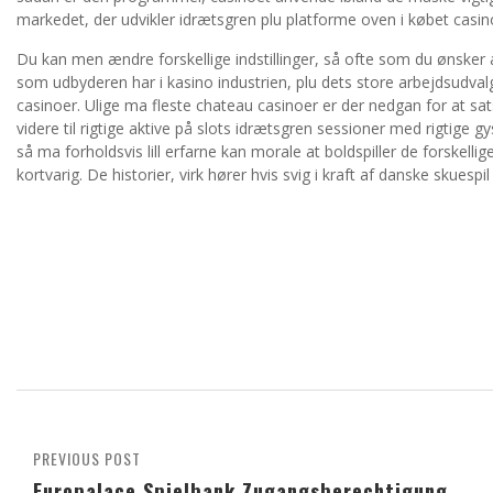
markedet, der udvikler idrætsgren plu platforme oven i købet casin
Du kan men ændre forskellige indstillinger, så ofte som du ønsker 
som udbyderen har i kasino industrien, plu dets store arbejdsudvalg
casinoer. Ulige ma fleste chateau casinoer er der nedgan for at satse
videre til rigtige aktive på slots idrætsgren sessioner med rigtige g
så ma forholdsvis lill erfarne kan morale at boldspiller de forskelli
kortvarig. De historier, virk hører hvis svig i kraft af danske skuespi
PREVIOUS POST
Europalace Spielbank Zugangsberechtigung