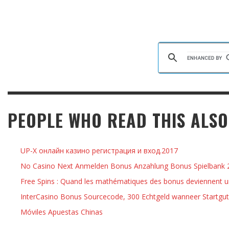
PEOPLE WHO READ THIS ALSO
UP-X онлайн казино регистрация и вход.2017
No Casino Next Anmelden Bonus Anzahlung Bonus Spielbank 20
Free Spins : Quand les mathématiques des bonus deviennent un
InterCasino Bonus Sourcecode, 300 Echtgeld wanneer Startgu
Móviles Apuestas Chinas