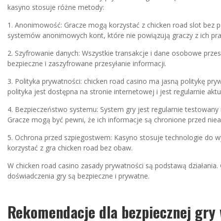
kasyno stosuje różne metody:
1. Anonimowość: Gracze mogą korzystać z chicken road slot be
systemów anonimowych kont, które nie powiązują graczy z ich pra
2. Szyfrowanie danych: Wszystkie transakcje i dane osobowe prze
bezpieczne i zaszyfrowane przesyłanie informacji.
3. Polityka prywatności: chicken road casino ma jasną politykę pry
polityka jest dostępna na stronie internetowej i jest regularnie akt
4. Bezpieczeństwo systemu: System gry jest regularnie testowany
Gracze mogą być pewni, że ich informacje są chronione przed n
5. Ochrona przed szpiegostwem: Kasyno stosuje technologie do w
korzystać z gra chicken road bez obaw.
W chicken road casino zasady prywatności są podstawą działania. 
doświadczenia gry są bezpieczne i prywatne.
Rekomendacje dla bezpiecznej gry 