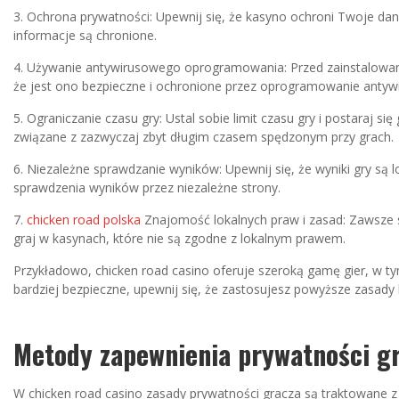
3. Ochrona prywatności: Upewnij się, że kasyno ochroni Twoje dan
informacje są chronione.
4. Używanie antywirusowego oprogramowania: Przed zainstalowan
że jest ono bezpieczne i ochronione przez oprogramowanie antyw
5. Ograniczanie czasu gry: Ustal sobie limit czasu gry i postaraj
związane z zazwyczaj zbyt długim czasem spędzonym przy grach.
6. Niezależne sprawdzanie wyników: Upewnij się, że wyniki gry są
sprawdzenia wyników przez niezależne strony.
7.
chicken road polska
Znajomość lokalnych praw i zasad: Zawsze sp
graj w kasynach, które nie są zgodne z lokalnym prawem.
Przykładowo, chicken road casino oferuje szeroką gamę gier, w tym
bardziej bezpieczne, upewnij się, że zastosujesz powyższe zasady
Metody zapewnienia prywatności g
W chicken road casino zasady prywatności gracza są traktowane z