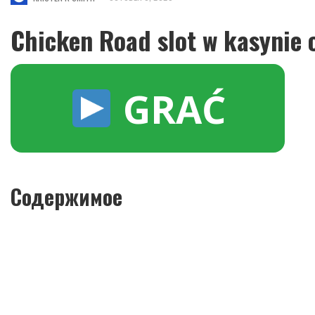
Chicken Road slot w kasynie 
GRAĆ
Содержимое