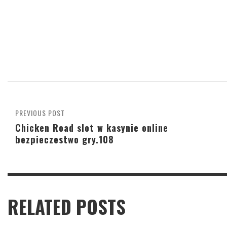
PREVIOUS POST
Chicken Road slot w kasynie online
bezpieczestwo gry.108
RELATED POSTS