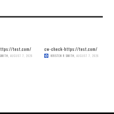
ttps://test.com/
cw-check-https://test.com/
 SMITH
,
AUGUST 7, 2026
KRISTEN R SMITH
,
AUGUST 7, 2026