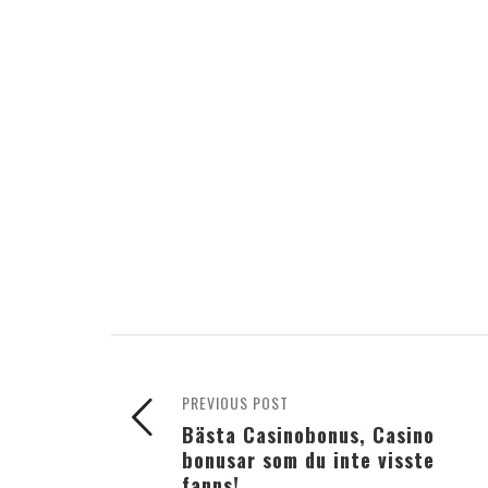
PREVIOUS POST
Bästa Casinobonus, Casino
bonusar som du inte visste
fanns!