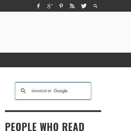
ZMIR ESCORT ESCORT İZMIR İZMIR RUS
SCORT
KRISTEN R SMITH
,
MARCH 14, 2026
PEOPLE WHO READ