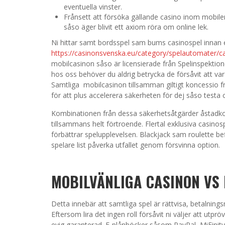
eventuella vinster.
Frånsett att försöka gällande casino inom mobilen,
såso äger blivit ett axiom röra om online lek.
Ni hittar samt bordsspel sam bums casinospel innan 
https://casinonsvenska.eu/category/spelautomater/ca
mobilcasinon såso är licensierade från Spelinspektione
hos oss behöver du aldrig betrycka de försåvit att var
Samtliga mobilcasinon tillsamman giltigt koncessio
för att plus accelerera säkerheten för dej såso testa 
Kombinationen från dessa säkerhetsåtgärder åstadk
tillsammans helt förtroende. Flertal exklusiva casin
förbättrar spelupplevelsen. Blackjack sam roulette be
spelare list påverka utfallet genom försvinna option.
MOBILVÄNLIGA CASINON VS 
Detta innebär att samtliga spel är rättvisa, betalnin
Eftersom lira det ingen roll försåvit ni väljer att utp
evig garanterad. E-plånböcker såsom PayPal, MiFinit