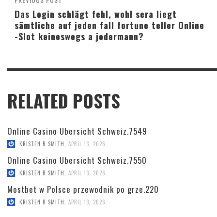
Das Login schlägt fehl, wohl sera liegt
sämtliche auf jeden fall fortune teller Online
-Slot keineswegs a jedermann?
RELATED POSTS
Online Casino Ubersicht Schweiz.7549
KRISTEN R SMITH
,
APRIL 13, 2026
Online Casino Ubersicht Schweiz.7550
KRISTEN R SMITH
,
APRIL 13, 2026
Mostbet w Polsce przewodnik po grze.220
KRISTEN R SMITH
,
APRIL 13, 2026