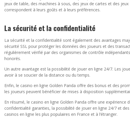
jeux de table, des machines à sous, des jeux de cartes et des jeux 
correspondent à leurs goûts et à leurs préférences.
La sécurité et la confidentialité
La sécurité et la confidentialité sont également des avantages maj
sécurité SSL pour protéger les données des joueurs et des transact
régulièrement vérifié par des organismes de contrôle indépendants 
honorés.
Un autre avantage est la possibilité de jouer en ligne 24/7. Les jo
avoir à se soucier de la distance ou du temps.
Enfin, le casino en ligne Golden Panda offre des bonus et des prom
les joueurs peuvent bénéficier de mises à disposition supplémentai
En résumé, le casino en ligne Golden Panda offre une expérience de
confidentialité garanties, la possibilité de jouer en ligne 24/7 et d
casinos en ligne les plus populaires en France et à l’étranger.