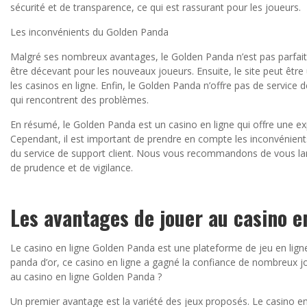
sécurité et de transparence, ce qui est rassurant pour les joueurs.
Les inconvénients du Golden Panda
Malgré ses nombreux avantages, le Golden Panda n’est pas parfait. 
être décevant pour les nouveaux joueurs. Ensuite, le site peut être u
les casinos en ligne. Enfin, le Golden Panda n’offre pas de service d
qui rencontrent des problèmes.
En résumé, le Golden Panda est un casino en ligne qui offre une ex
Cependant, il est important de prendre en compte les inconvénients 
du service de support client. Nous vous recommandons de vous la
de prudence et de vigilance.
Les avantages de jouer au casino e
Le casino en ligne Golden Panda est une plateforme de jeu en ligne
panda d’or, ce casino en ligne a gagné la confiance de nombreux jo
au casino en ligne Golden Panda ?
Un premier avantage est la variété des jeux proposés. Le casino e