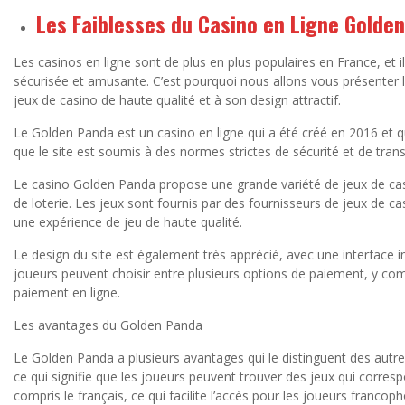
Les Faiblesses du Casino en Ligne Golde
Les casinos en ligne sont de plus en plus populaires en France, et i
sécurisée et amusante. C’est pourquoi nous allons vous présenter le 
jeux de casino de haute qualité et à son design attractif.
Le Golden Panda est un casino en ligne qui a été créé en 2016 et qui
que le site est soumis à des normes strictes de sécurité et de tran
Le casino Golden Panda propose une grande variété de jeux de casin
de loterie. Les jeux sont fournis par des fournisseurs de jeux de c
une expérience de jeu de haute qualité.
Le design du site est également très apprécié, avec une interface 
joueurs peuvent choisir entre plusieurs options de paiement, y compr
paiement en ligne.
Les avantages du Golden Panda
Le Golden Panda a plusieurs avantages qui le distinguent des autres
ce qui signifie que les joueurs peuvent trouver des jeux qui correspo
compris le français, ce qui facilite l’accès pour les joueurs franc