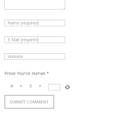
Prove You\'re Human
*
4
+
5
=