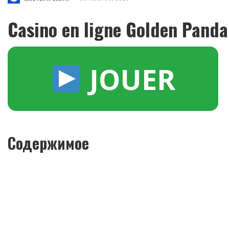
Casino en ligne Golden Panda
JOUER
Содержимое