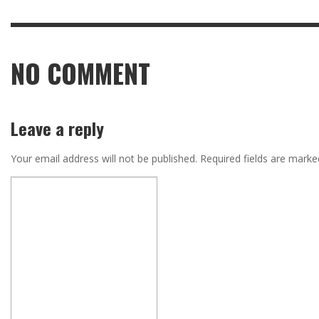
NO COMMENT
Leave a reply
Your email address will not be published.
Required fields are mark