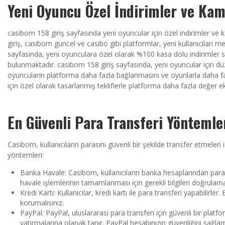
Yeni Oyuncu Özel İndirimler ve Ka
casibom 158 giriş sayfasında yeni oyuncular için özel indirimler v
giriş, casibom güncel ve casibo gibi platformlar, yeni kullanıcıları mer
sayfasında, yeni oyunculara özel olarak %100 kasa dolu indirimler su
bulunmaktadır. casibom 158 giriş sayfasında, yeni oyuncular için dü
oyuncuların platforma daha fazla bağlanmasını ve oyunlarla daha faz
için özel olarak tasarlanmış tekliflerle platforma daha fazla değer ekl
En Güvenli Para Transferi Yöntemle
Casibom, kullanıcıların parasını güvenli bir şekilde transfer etmeleri 
yöntemleri:
Banka Havale: Casibom, kullanıcıların banka hesaplarından para 
havale işlemlerinin tamamlanması için gerekli bilgileri doğrula
Kredi Kartı: Kullanıcılar, kredi kartı ile para transferi yapabilirler.
korumalısınız.
PayPal: PayPal, uluslararası para transferi için güvenli bir pla
yatırmalarına olanak tanır. PayPal hesabınızın güvenliğini sağlam