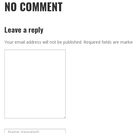
NO COMMENT
Leave a reply
Your email address will not be published.
Required fields are mark