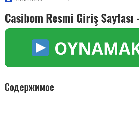
Casibom Resmi Giriş Sayfası 
OYNAMA
Содержимое