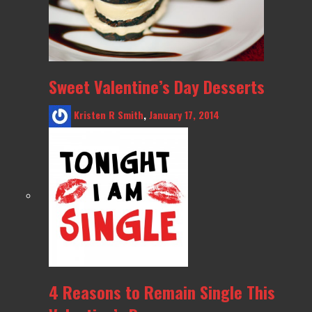
Sweet Valentine’s Day Desserts
Kristen R Smith
,
January 17, 2014
4 Reasons to Remain Single This