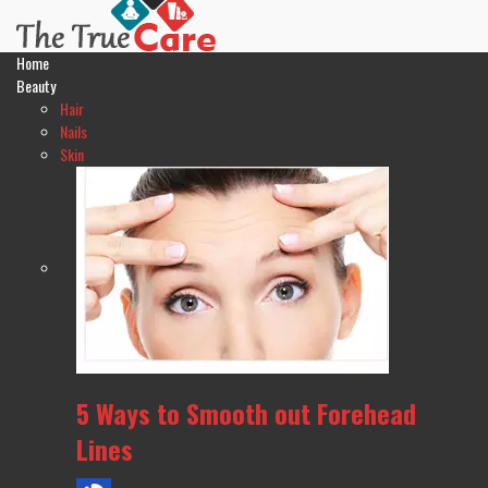
Home
Beauty
Hair
Nails
Skin
5 Ways to Smooth out Forehead
Lines