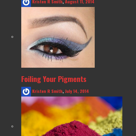
Kristen R Smith
,
August 11, 2014
Foiling Your Pigments
Kristen R Smith
,
July 14, 2014