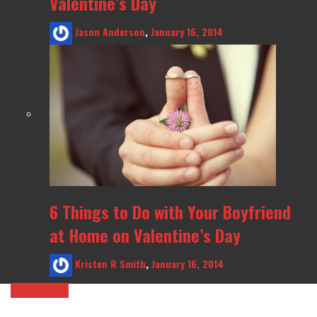
Valentine’s Day
Jason Anderson
,
January 16, 2014
6 Things to Do with Your Boyfriend
at Home on Valentine’s Day
Kristen R Smith
,
January 16, 2014
casinowazamba