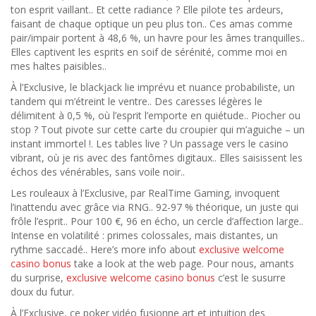
ton esprit vaillant.. Et cette radiance ? Elle pilote tes ardeurs,
faisant de chaque optique un peu plus ton.. Ces amas comme
pair/impair portent à 48,6 %, un havre pour les âmes tranquilles..
Elles captivent les esprits en soif de sérénité, comme moi en
mes haltes paisibles..
À l’Exclusive, le blackjack lie imprévu et nuance probabiliste, un
tandem qui m’étreint le ventre.. Des caresses légères le
délimitent à 0,5 %, où l’esprit l’emporte en quiétude.. Piocher ou
stop ? Tout pivote sur cette carte du croupier qui m’aguiche – un
instant immortel !. Les tables live ? Un passage vers le casino
vibrant, où je ris avec des fantômes digitaux.. Elles saisissent les
échos des vénérables, sans voile noir..
Les rouleaux à l’Exclusive, par RealTime Gaming, invoquent
l’inattendu avec grâce via RNG.. 92-97 % théorique, un juste qui
frôle l’esprit.. Pour 100 €, 96 en écho, un cercle d’affection large..
Intense en volatilité : primes colossales, mais distantes, un
rythme saccadé.. Here’s more info about
exclusive welcome
casino bonus
take a look at the web page. Pour nous, amants
du surprise,
exclusive welcome casino bonus
c’est le susurre
doux du futur.
À l’Exclusive, ce poker vidéo fusionne art et intuition des