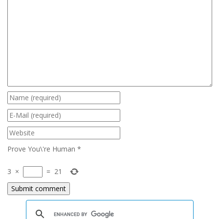
Prove You\'re Human
*
3
×
=
21