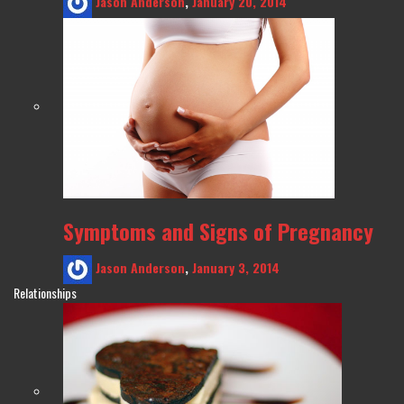
Jason Anderson
,
January 20, 2014
Symptoms and Signs of Pregnancy
Jason Anderson
,
January 3, 2014
Relationships