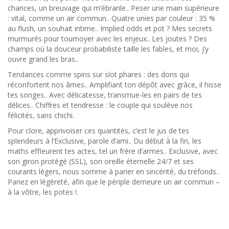
chances, un breuvage qui m’ébranle.. Peser une main supérieure
: vital, comme un air commun.. Quatre unies par couleur : 35 %
au flush, un souhait intime.. Implied odds et pot ? Mes secrets
murmurés pour tournoyer avec les enjeux.. Les joutes ? Des
champs où la douceur probabiliste taille les fables, et moi, j’y
ouvre grand les bras..
Tendances comme spins sur slot phares : des dons qui
réconfortent nos âmes.. Amplifiant ton dépôt avec grâce, il hisse
tes songes.. Avec délicatesse, transmue-les en pairs de tes
délices.. Chiffres et tendresse : le couple qui soulève nos
félicités, sans chichi.
Pour clore, apprivoiser ces quantités, c’est le jus de tes
splendeurs à l’Exclusive, parole d’ami.. Du début à la fin, les
maths effleurent tes actes, tel un frère d’armes.. Exclusive, avec
son giron protégé (SSL), son oreille éternelle 24/7 et ses
courants légers, nous somme à parier en sincérité, du tréfonds..
Pariez en légèreté, afin que le périple demeure un air commun –
à la vôtre, les potes !.