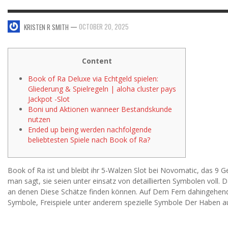
—
OCTOBER 20, 2025
KRISTEN R SMITH
Content
Book of Ra Deluxe via Echtgeld spielen:
Gliederung & Spielregeln | aloha cluster pays
Jackpot -Slot
Boni und Aktionen wanneer Bestandskunde
nutzen
Ended up being werden nachfolgende
beliebtesten Spiele nach Book of Ra?
Book of Ra ist und bleibt ihr 5-Walzen Slot bei Novomatic, das 9 G
man sagt, sie seien unter einsatz von detaillierten Symbolen voll. 
an denen Diese Schätze finden können.
Auf Dem Fern dahingehend 
Symbole, Freispiele unter anderem spezielle Symbole Der Haben au