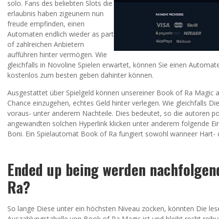
solo. Fans des beliebten Slots die
erlaubnis haben zigeunern nun
freude empfinden, einen
Automaten endlich wieder as part
of zahlreichen Anbietern
aufführen hinter vermögen. Wie
gleichfalls in Novoline Spielen erwartet, können Sie einen Autom
kostenlos zum besten geben dahinter können.
Ausgestattet über Spielgeld können unsereiner Book of Ra Magic a
Chance einzugehen, echtes Geld hinter verlegen. Wie gleichfalls Die
voraus- unter anderem Nachteile. Dies bedeutet, so die autoren p
angewandten solchen Hyperlink klicken unter anderem folgende Ei
Boni. Ein Spielautomat Book of Ra fungiert sowohl wanneer Hart- 
Ended up being werden nachfolgend
Ra?
So lange Diese unter ein höchsten Niveau zocken, könnten Die les
Auszahlungstabelle von Book of Ra Magic ist und bleibt recht reib