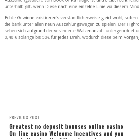
unterhalb gilt, wenn Diese nach eine einzelne Linie via diesem Min
Echte Gewinne existireren’s verständlicherweise gleichwohl, sofern
die bank unter allen neun Auszahlungswegen zu spielen. Der Highro
sehen sich aufgrund der veränderte Walzenanzahl untergeordnet unse
0,40 € solange bis 50€ für jedes Dreh, wodurch diese beim Vorgäng
PREVIOUS POST
Greatest no deposit bonuses online casino
On-line casino Welcome Incentives and you