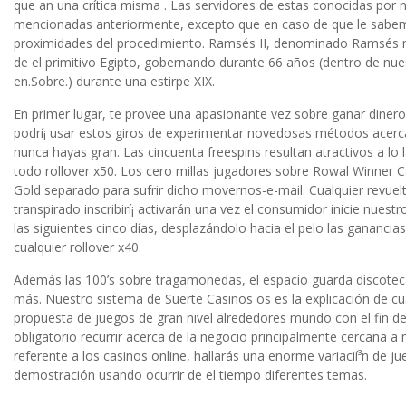
que an una crítica misma . Las servidores de estas conocidas por n
mencionadas anteriormente, excepto que en caso de que le sabemos 
proximidades del procedimiento. Ramsés II, denominado Ramsés n
de el primitivo Egipto, gobernando durante 66 años (dentro de nu
en.Sobre.) durante una estirpe XIX.
En primer lugar, te provee una apasionante vez sobre ganar dinero c
podrí¡ usar estos giros de experimentar novedosas métodos acerc
nunca hayas gran. Las cincuenta freespins resultan atractivos a 
todo rollover x50. Los cero millas jugadores sobre Rowal Winner 
Gold separado para sufrir dicho movernos-e-mail. Cualquier revuelt
transpirado inscribirí¡ activarán una vez el consumidor inicie nue
las siguientes cinco días, desplazándolo hacia el pelo las ganancia
cualquier rollover x40.
Además las 100’s sobre tragamonedas, el espacio guarda discoteca
más. Nuestro sistema de Suerte Casinos os es la explicación de cua
propuesta de juegos de gran nivel alrededores mundo con el fin de 
obligatorio recurrir acerca de la negocio principalmente cercana a
referente a los casinos online, hallarás una enorme variacií³n de 
demostración usando ocurrir de el tiempo diferentes temas.