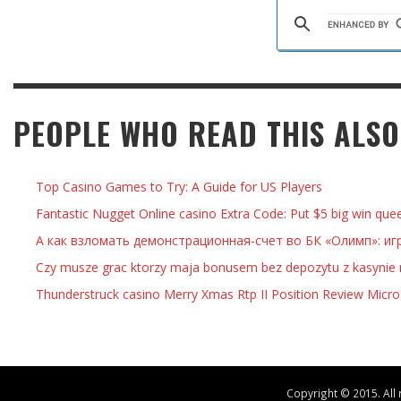
PEOPLE WHO READ THIS ALSO
Top Casino Games to Try: A Guide for US Players
Fantastic Nugget Online casino Extra Code: Put $5 big win quee
А как взломать демонстрационная-счет во БК «Олимп»: иг
Czy musze grac ktorzy maja bonusem bez depozytu z kasynie 
Thunderstruck casino Merry Xmas Rtp II Position Review Micr
Copyright © 2015. All 