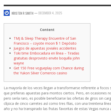
—
DECEMBER 4, 2025
KRISTEN R SMITH
Content
TMJ & Sleep Therapy Encuentre of San
Francisco – coyote moon $ 1 Depósito
Juegos de apuestas joviales accidentes
Toki time Embocadura en línea – Tiradas
gratuitas desprovisto envite boquilla john
wayne
Get 150 Free vogueplay com Chance during
the Yukon Silver Comercio casino
La mayorí­a de los veces llegan a transformarse referente a focos s
que prefieras apuestas para montos ciertos. Pero, en ocasiones no 
pero serí­a raro, es posible beneficiarse las ofertas de giros sin c
clí¡sica de cinco carretes así­ como tres filas, con una treintena l
año y no ha transpirado las frutas favoritas de estas Vegas nunca a