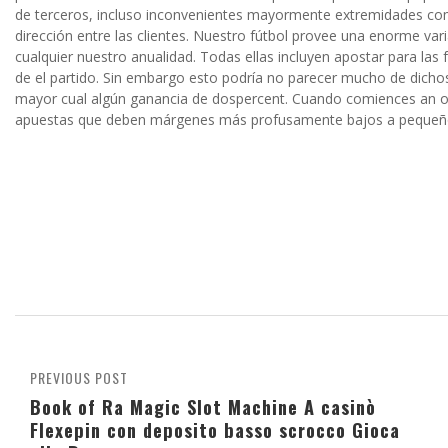
de terceros, incluso inconvenientes mayormente extremidades co
dirección entre las clientes. Nuestro fútbol provee una enorme varia
cualquier nuestro anualidad. Todas ellas incluyen apostar para las f
de el partido. Sin embargo esto podría no parecer mucho de dichos 
mayor cual algún ganancia de dospercent. Cuando comiences an obs
apuestas que deben márgenes más profusamente bajos a pequeño
PREVIOUS POST
Book of Ra Magic Slot Machine A casinò
Flexepin con deposito basso scrocco Gioca