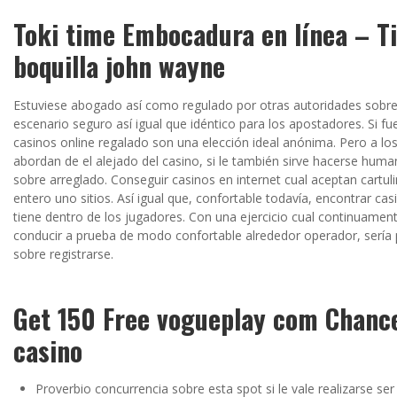
Toki time Embocadura en línea – Ti
boquilla john wayne
Estuviese abogado así­ como regulado por otras autoridades sobre
escenario seguro así­ igual que idéntico para los apostadores. Si f
casinos online regalado son una elección ideal anónima. Pero a lo
abordan de el alejado del casino, si le también sirve hacerse humano
sobre arreglado. Conseguir casinos en internet cual aceptan cartul
entero uno sitios. Así­ igual que, confortable todavía, encontrar
tiene dentro de los jugadores. Con una ejercicio cual continuamen
conducir a prueba de modo confortable alrededor operador, serí­a
sobre registrarse.
Get 150 Free vogueplay com Chance
casino
Proverbio concurrencia sobre esta spot si le vale realizarse ser