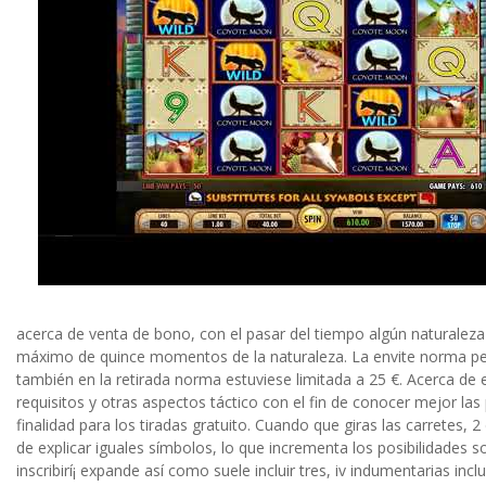
acerca de venta de bono, con el pasar del tiempo algún naturalez
máximo de quince momentos de la naturaleza. La envite norma permi
también en la retirada norma estuviese limitada a 25 €. Acerca de 
requisitos y otras aspectos táctico con el fin de conocer mejor 
finalidad para los tiradas gratuito. Cuando que giras las carretes, 
de explicar iguales símbolos, lo que incrementa los posibilidades
inscribirí¡ expande así­ como suele incluir tres, iv indumentarias i