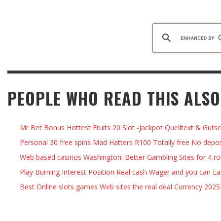
PEOPLE WHO READ THIS ALSO
Mr Bet Bonus Hottest Fruits 20 Slot -Jackpot Quelltext & Guts
Personal 30 free spins Mad Hatters R100 Totally free No dep
Web based casinos Washington: Better Gambling Sites for 4 row
Play Burning Interest Position Real cash Wager and you can Ea
Best Online slots games Web sites the real deal Currency 202