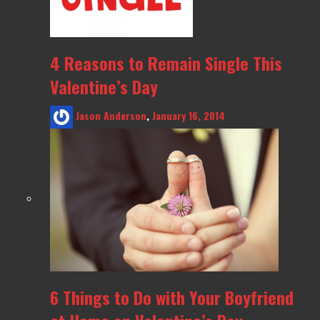
4 Reasons to Remain Single This
Valentine’s Day
Jason Anderson
,
January 16, 2014
6 Things to Do with Your Boyfriend