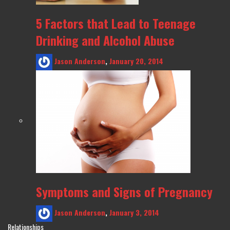
5 Factors that Lead to Teenage
Drinking and Alcohol Abuse
Jason Anderson
,
January 20, 2014
Symptoms and Signs of Pregnancy
Jason Anderson
,
January 3, 2014
Relationships