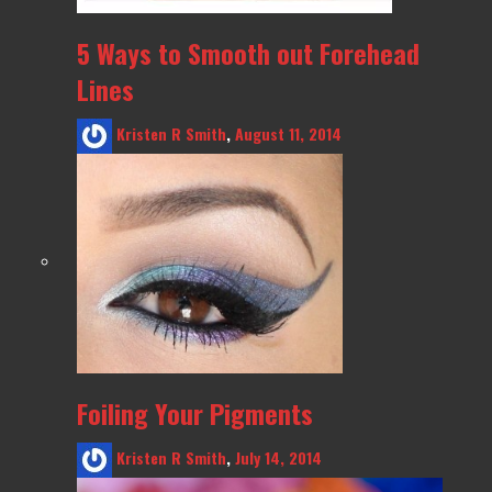
5 Ways to Smooth out Forehead
Lines
Kristen R Smith
,
August 11, 2014
Foiling Your Pigments
Kristen R Smith
,
July 14, 2014