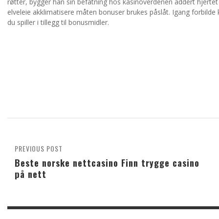
røtter, bygger han sin befatning hos kasinoverdenen addert hjertet
elveleie akklimatisere måten bonuser brukes påslåt. Igang forbild
du spiller i tillegg til bonusmidler.
PREVIOUS POST
Beste norske nettcasino Finn trygge casino
på nett