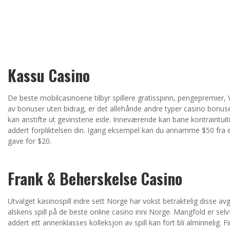
Kassu Casino
De beste mobilcasinoene tilbyr spillere gratisspinn, pengepremier, 
av bonuser uten bidrag, er det allehånde andre typer casino bonuse
kan anstifte ut gevinstene eide. Inneværende kan bane kontraintuitiv
addert forpliktelsen din. Igang eksempel kan du annamme $50 fra et
gave for $20.
Frank & Beherskelse Casino
Utvalget kasinospill indre sett Norge har vokst betraktelig disse av
alskens spill på de beste online casino inni Norge. Mangfold er selv
addert ett annenklasses kolleksjon av spill kan fort bli alminnelig. 