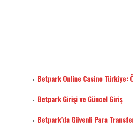
Betpark Online Casino Türkiye: 
Betpark Girişi ve Güncel Giriş
Betpark’da Güvenli Para Transfe