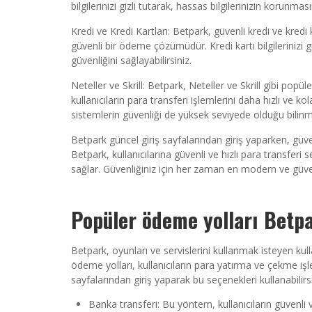
bilgilerinizi gizli tutarak, hassas bilgilerinizin korunması
Kredi ve Kredi Kartları: Betpark, güvenli kredi ve kredi
güvenli bir ödeme çözümüdür. Kredi kartı bilgilerinizi gü
güvenliğini sağlayabilirsiniz.
Neteller ve Skrill: Betpark, Neteller ve Skrill gibi pop
kullanıcıların para transferi işlemlerini daha hızlı ve ko
sistemlerin güvenliği de yüksek seviyede olduğu bilinm
Betpark güncel giriş sayfalarından giriş yaparken, gü
Betpark, kullanıcılarına güvenli ve hızlı para transferi
sağlar. Güvenliğiniz için her zaman en modern ve güve
Popüler ödeme yolları Betpa
Betpark, oyunları ve servislerini kullanmak isteyen kull
ödeme yolları, kullanıcıların para yatırma ve çekme işle
sayfalarından giriş yaparak bu seçenekleri kullanabilirsi
Banka transferi: Bu yöntem, kullanıcıların güvenli 