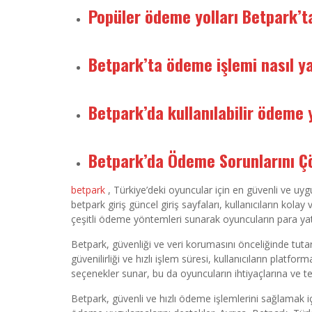
Popüler ödeme yolları Betpark’t
Betpark’ta ödeme işlemi nasıl ya
Betpark’da kullanılabilir ödeme y
Betpark’da Ödeme Sorunlarını 
betpark
, Türkiye’deki oyuncular için en güvenli ve uyg
betpark giriş güncel giriş sayfaları, kullanıcıların kolay
çeşitli ödeme yöntemleri sunarak oyuncuların para yatı
Betpark, güvenliği ve veri korumasını önceliğinde tut
güvenilirliği ve hızlı işlem süresi, kullanıcıların platfor
seçenekler sunar, bu da oyuncuların ihtiyaçlarına ve t
Betpark, güvenli ve hızlı ödeme işlemlerini sağlamak iç