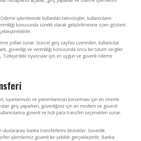
ar hesaplarını açabilir, giriş yapabilir ve ödeme işlemlerini
deme işlemlerinde kullanılan teknolojiler, kullanıcıların
erimliliği konusunda sürekli olarak geliştirilmesine özen gösterir.
kleştirebilirler.
eme yolları sunar. Güncel giriş sayfası üzerinden, kullanıcılar
tpark, güvenliği ve verimliliği konusunda öncü bir tutum sergiler
ark, Türkiye’deki oyuncular için en uygun ve güvenli ödeme
nsferi
ri, oyunlarınızın ve yatırımlarınızın korunması için en önemli
ından giriş yaparken, güvenliğiniz için en modern ve güvenli
anıcılarına güvenli ve hızlı para transferi seçenekleri sunar.
luslararası banka transferlerini destekler. Güvenlik
feri işlemleriniz güvenli bir şekilde gerçekleştirilir. Banka