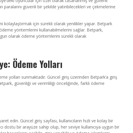
ye’deki oyuncular için özel olarak tasarlanmış ve güvenli
n paralarını güvenli bir şekilde yatırıbilecekleri ve çekmelerine
i kolaylaştırmak için sürekli olarak yenilikler yapar. Betpark
li ödeme yöntemlerini kullanabilmelerini sağlar. Betpark,
 uygun olarak ödeme yöntemlerini sürekli olarak
ye: Ödeme Yolları
deme yolları sunmaktadır. Güncel giriş üzerinden Betpark’a giriş
etpark, güvenliği ve verimliliği önceliğinde, farklı ödeme
ret edin. Güncel giriş sayfası, kullanıcıların hızlı ve kolay bir
ıcı dostu bir arayüze sahip olup, her seviye kullanıcıya uygun bir