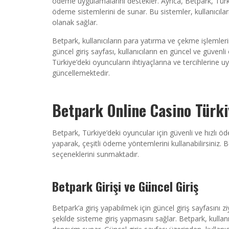
ödeme uygulamalarını destekler. Ayrıca, Betpark, Türki
ödeme sistemlerini de sunar. Bu sistemler, kullanıcıları
olanak sağlar.
Betpark, kullanıcıların para yatırma ve çekme işlemlerin
güncel giriş sayfası, kullanıcıların en güncel ve güven
Türkiye’deki oyuncuların ihtiyaçlarına ve tercihlerine
güncellemektedir.
Betpark Online Casino Türki
Betpark, Türkiye’deki oyuncular için güvenli ve hızlı ö
yaparak, çeşitli ödeme yöntemlerini kullanabilirsiniz. B
seçeneklerini sunmaktadır.
Betpark Girişi ve Güncel Giriş
Betpark’a giriş yapabilmek için güncel giriş sayfasını ziya
şekilde sisteme giriş yapmasını sağlar. Betpark, kullan