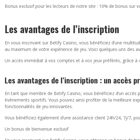
Bonus exclusif pour les lecteurs de notre site : 10% de bonus sur 
Les avantages de l’inscription
En vous inscrivant sur Betify Casino, vous bénéficiez d’une multit
au maximum de votre expérience de jeu. Voici quelques-uns des a
Un accès immédiat à vos comptes et à vos jeux préférés, grâce à v
Les avantages de l’inscription : un accès pr
En tant que membre de Betify Casino, vous bénéficiez d’un accès pri
événements sportifs. Vous pouvez ainsi profiter de la meilleure exp
fonctionnalités de jeu innovantes.
Vous bénéficiez également d’une assistance client 24h/24, 7j/7, p
Un bonus de bienvenue exclusif