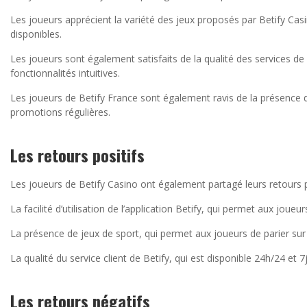
Les joueurs apprécient la variété des jeux proposés par Betify Casi
disponibles.
Les joueurs sont également satisfaits de la qualité des services d
fonctionnalités intuitives.
Les joueurs de Betify France sont également ravis de la présence 
promotions régulières.
Les retours positifs
Les joueurs de Betify Casino ont également partagé leurs retours 
La facilité d’utilisation de l’application Betify, qui permet aux jou
La présence de jeux de sport, qui permet aux joueurs de parier sur
La qualité du service client de Betify, qui est disponible 24h/24 et 7
Les retours négatifs