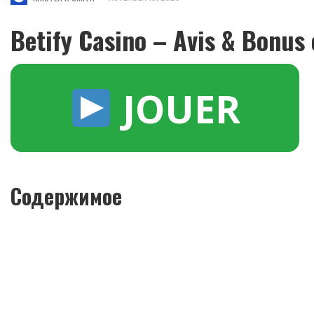
Betify Casino – Avis & Bonus 
JOUER
Содержимое