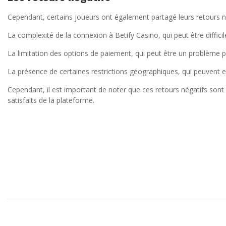
Cependant, certains joueurs ont également partagé leurs retours n
La complexité de la connexion à Betify Casino, qui peut être diffici
La limitation des options de paiement, qui peut être un problème p
La présence de certaines restrictions géographiques, qui peuvent 
Cependant, il est important de noter que ces retours négatifs sont 
satisfaits de la plateforme.