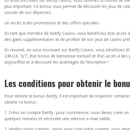
En vous inscrivant sur Betify Casino, vous obtenez un bonus de b
plus important. Ce bonus vous permet de découvrir les jeux de casin
soucier de vos dépenses.
Un accès à des promotions et des offres spéciales
En tant que membre de Betify Casino, vous bénéficiez d’un accès à
des gains supplémentaires et de profiter de vos jeux de casino pré
En résumé, en vous inscrivant sur Betify Casino, vous bénéficiez d’u
24h/24, 7j/7, d’un bonus de bienvenue exclusif et d’un accès à des 
aujourd’hui et à découvrir les avantages de l’inscription !
Les conditions pour obtenir le bon
Pour obtenir le bonus Betify, il est important de respecter certaines
obtenir ce bonus :
1. Créez un compte Betify : pour commencer, vous devez créer un 
quelques minutes et nécessite une adresse e-mail valide.
2. Vérifiez votre compte : après avoir créé votre compte, vous devez