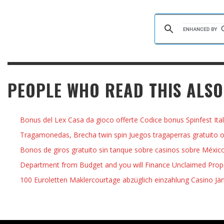
PEOPLE WHO READ THIS ALSO
Bonus del Lex Casa da gioco offerte Codice bonus Spinfest Italia
Tragamonedas, Brecha twin spin Juegos tragaperras gratuito on
Bonos de giros gratuito sin tanque sobre casinos sobre Méxic
Department from Budget and you will Finance Unclaimed Proper
100 Euroletten Maklercourtage abzüglich einzahlung Casino Jä