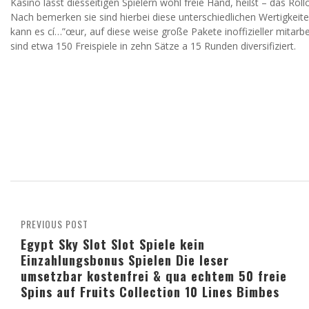
Kasino lässt diesseitigen Spielern wohl freie Hand, heißt – das Rollo
Nach bemerken sie sind hierbei diese unterschiedlichen Wertigkeiten
kann es cí…”œur, auf diese weise große Pakete inoffizieller mitarb
sind etwa 150 Freispiele in zehn Sätze a 15 Runden diversifiziert.
PREVIOUS POST
Egypt Sky Slot Slot Spiele kein
Einzahlungsbonus Spielen Die leser
umsetzbar kostenfrei & qua echtem 50 freie
Spins auf Fruits Collection 10 Lines Bimbes