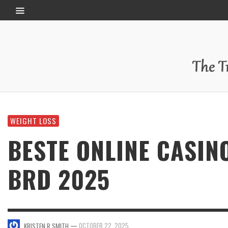
WEIGHT LOSS
BESTE ONLINE CASIN
BRD 2025
—
OCTOBER 22, 2025
KRISTEN R SMITH