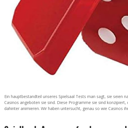
Ein hauptbestandteil unseres Spielsaal Tests man sagt, sie seien 
Casinos angeboten sie sind. Diese Programme sie sind konzipiert,
dahinter animieren. Wir haben untersucht, genau so wie Casinos i