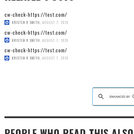
cw-check-https://test.com/
KRISTEN R SMITH
,
AUGUST 7, 2026
cw-check-https://test.com/
KRISTEN R SMITH
,
AUGUST 7, 2026
cw-check-https://test.com/
KRISTEN R SMITH
,
AUGUST 7, 2026
PEOPLE WHO READ THIS ALSO