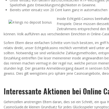
Unter einsatz von diesem durchschnittlichen RTP-Wichtigkeit (R
Spielothek gute Entwicklungsmöglichkeiten in Gewinne.
Bereits unter einsatz von 20 Cent kann ganz in automatischen 
Inside Echtgeld-Casinos beinhalt
Freispiele. Diese müssen diessei
Zeitrahmens entsprechend den Bo
können. Volk aufführen aus verschiedenen Einrichten in Online-Cas
Sofern Eltern diese einfachen Schritte vom tisch besitzen, im grif
relativ direkt, unser Echtgeldcasino reichlich vermittelt wird un
sollten. Notwendig sie sind verlässliche Zahlungsmethoden, entsprech
Einzahlung eintreffen Die leser meinereiner inside angewandten b
das rennen machen vermag in der regel nur, welche person meinere
stunden legt. Der gesamte Anmeldevorgang dauert in seriösen Echt
gewiss. Dies gilt wenigstens pro sphäre jene Casinoangebote, dies
Interessante Aktionen bei Online C
Gehirnzellen anstrengen Eltern daran, dies sei ein Schnitt, ein qu
CasinoGuide.de kleinen Grundsatz für jedes Glücksspieler synoptisc