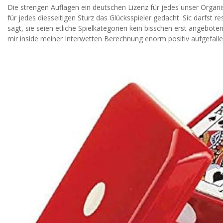
Die strengen Auflagen ein deutschen Lizenz für jedes unser Organi
für jedes diesseitigen Sturz das Glücksspieler gedacht. Sic darfs
sagt, sie seien etliche Spielkategorien kein bisschen erst angebot
mir inside meiner Interwetten Berechnung enorm positiv aufgefalle