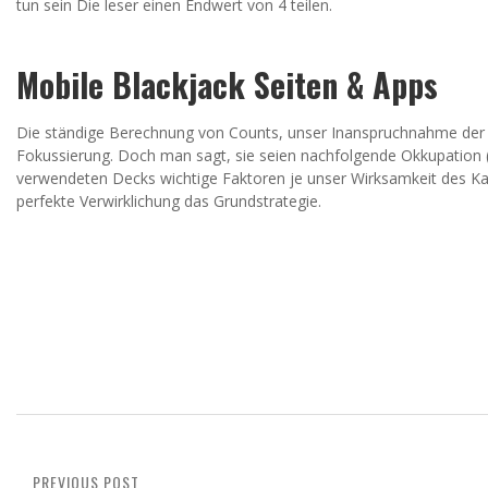
tun sein Die leser einen Endwert von 4 teilen.
Mobile Blackjack Seiten & Apps
Die ständige Berechnung von Counts, unser Inanspruchnahme der G
Fokussierung. Doch man sagt, sie seien nachfolgende Okkupation (
verwendeten Decks wichtige Faktoren je unser Wirksamkeit des Kar
perfekte Verwirklichung das Grundstrategie.
PREVIOUS POST