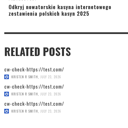
Odkryj nowatorskie kasyna internetowego
zestawienia polskich kasyn 2025
RELATED POSTS
cw-check-https://test.com/
KRISTEN R SMITH
,
JULY 23, 2026
cw-check-https://test.com/
KRISTEN R SMITH
,
JULY 23, 2026
cw-check-https://test.com/
KRISTEN R SMITH
,
JULY 23, 2026