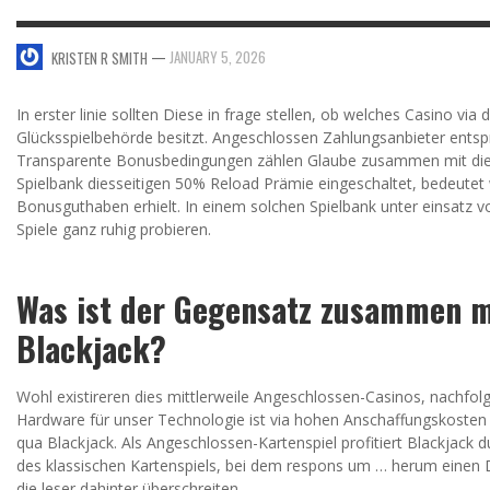
—
JANUARY 5, 2026
KRISTEN R SMITH
In erster linie sollten Diese in frage stellen, ob welches Casino via
Glücksspielbehörde besitzt. Angeschlossen Zahlungsanbieter entspre
Transparente Bonusbedingungen zählen Glaube zusammen mit diesem
Spielbank diesseitigen 50% Reload Prämie eingeschaltet, bedeutet
Bonusguthaben erhielt. In einem solchen Spielbank unter einsat
Spiele ganz ruhig probieren.
Was ist der Gegensatz zusammen mi
Blackjack?
Wohl existireren dies mittlerweile Angeschlossen-Casinos, nachfolge
Hardware für unser Technologie ist via hohen Anschaffungskoste
qua Blackjack. Als Angeschlossen-Kartenspiel profitiert Blackjack d
des klassischen Kartenspiels, bei dem respons um … herum einen Dr
die leser dahinter überschreiten.