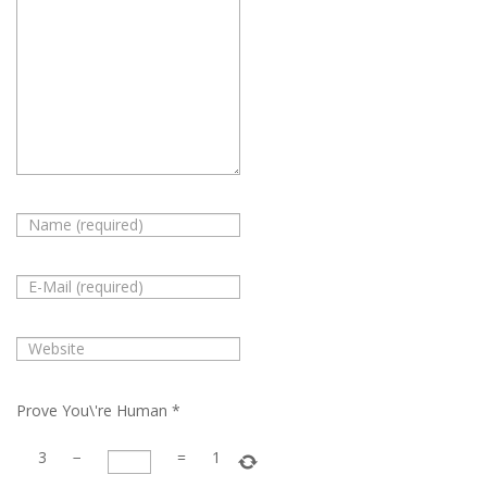
Prove You\'re Human
*
3
−
=
1