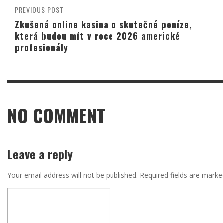
PREVIOUS POST
Zkušená online kasina o skutečné peníze,
která budou mít v roce 2026 americké
profesionály
NO COMMENT
Leave a reply
Your email address will not be published.
Required fields are mark