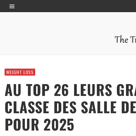
WEIGHT LOSS
AU TOP 26 LEURS GR
CLASSE DES SALLE D
POUR 2025