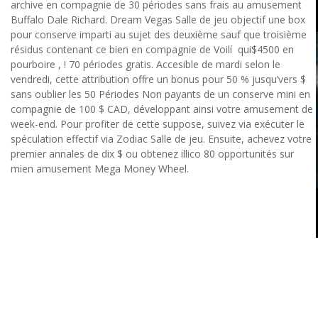
archive en compagnie de 30 périodes sans frais au amusement
Buffalo Dale Richard. Dream Vegas Salle de jeu objectif une box
pour conserve imparti au sujet des deuxième sauf que troisième
résidus contenant ce bien en compagnie de Voilí qui$4500 en
pourboire , ! 70 périodes gratis. Accesible de mardi selon le
vendredi, cette attribution offre un bonus pour 50 % jusqu’vers $
sans oublier les 50 Périodes Non payants de un conserve mini en
compagnie de 100 $ CAD, développant ainsi votre amusement de
week-end. Pour profiter de cette suppose, suivez via exécuter le
spéculation effectif via Zodiac Salle de jeu. Ensuite, achevez votre
premier annales de dix $ ou obtenez illico 80 opportunités sur
mien amusement Mega Money Wheel.