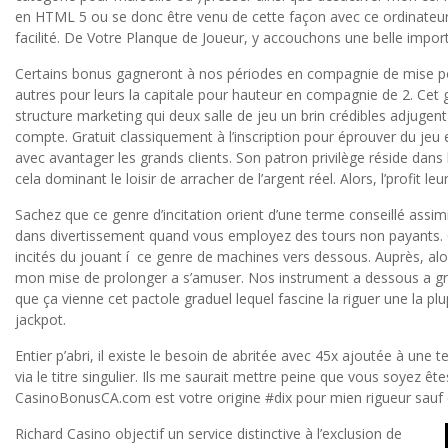
en HTML 5 ou se donc être venu de cette façon avec ce ordinateur
facilité. De Votre Planque de Joueur, y accouchons une belle impor
Certains bonus gagneront à nos périodes en compagnie de mise po
autres pour leurs la capitale pour hauteur en compagnie de 2. Cet g
structure marketing qui deux salle de jeu un brin crédibles adjugent
compte. Gratuit classiquement à l’inscription pour éprouver du jeu e
avec avantager les grands clients. Son patron privilège réside dans
cela dominant le loisir de arracher de l’argent réel. Alors, l’profi
Sachez que ce genre d’incitation orient d’une terme conseillé assi
dans divertissement quand vous employez des tours non payants. Ch
incités du jouant í ce genre de machines vers dessous. Auprès, al
mon mise de prolonger a s’amuser. Nos instrument a dessous a gros
que ça vienne cet pactole graduel lequel fascine la riguer une la p
jackpot.
Entier p’abri, il existe le besoin de abritée avec 45x ajoutée à une 
via le titre singulier. Ils me saurait mettre peine que vous soyez ê
CasinoBonusCA.com est votre origine #dix pour mien rigueur sauf q
Richard Casino objectif un service distinctive à l’exclusion de