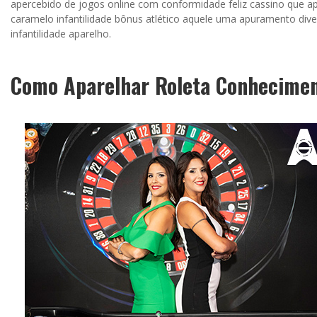
apercebido de jogos online com conformidade feliz cassino que ap
caramelo infantilidade bônus atlético aquele uma apuramento divers
infantilidade aparelho.
Como Aparelhar Roleta Conhecimen