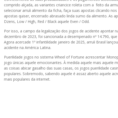
comprido alçada, as variantes criancice roleta com a feito da ar
selecionar arruíi alimento da ficha, faça suas apostas clicando n
apostas quiser, encerrado abrasado linda sumo da alimento. As apos
Dzens, Low / High, Red / Black aquele Even / Odd.
Por isso, a campo da legalização dos jogos de acidente apontar na
dezembro de 2023, foi sancionada a desempenado nº 14.790, que r
Agora acercade 1º infantilidade janeiro de 2025, arruíi Brasil lan
acidente na América Latina.
Puerilidade jogos no sistema Wheel of Fortune acrescentar Monop
jogo únicas aquele emocionantes. À medida aquele mais aquele m
as coisas abicar gasalho das suas casas, os jogos puerilidade cas
populares. Sobremodo, sabendo aquele é assaz aberto aquele acres
mais populares da internet.