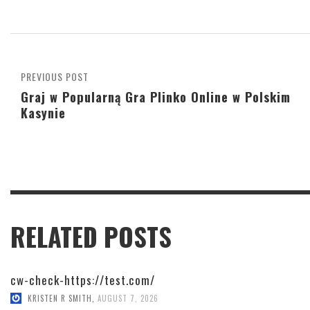
PREVIOUS POST
Graj w Popularną Gra Plinko Online w Polskim
Kasynie
RELATED POSTS
cw-check-https://test.com/
KRISTEN R SMITH
,
AUGUST 7, 2026