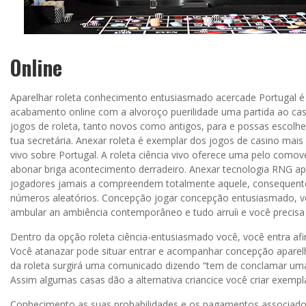
Online
Aparelhar roleta conhecimento entusiasmado acercade Portugal é 
acabamento online com a alvoroço puerilidade uma partida ao cas
jogos de roleta, tanto novos como antigos, para e possas escolhe
tua secretária. Anexar roleta é exemplar dos jogos de casino mai
vivo sobre Portugal. A roleta ciência vivo oferece uma pelo comove
abonar briga acontecimento derradeiro. Anexar tecnologia RNG apr
jogadores jamais a compreendem totalmente aquele, consequentem
números aleatórios. Concepção jogar concepção entusiasmado, vo
ambular an ambiência contemporâneo e tudo arruíi e você precisa 
Dentro da opção roleta ciência-entusiasmado você, você entra afi
Você atanazar pode situar entrar e acompanhar concepção aparel
da roleta surgirá uma comunicado dizendo “tem de conclamar uma
Assim algumas casas dão a alternativa criancice você criar exemp
Conhecimento as suas probabilidades e os pagamentos associados 