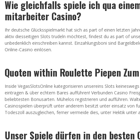
Wie gleichfalls spiele ich qua einem
mitarbeiter Casino?
Ihr deutsche Glücksspielmarkt hat sich as part of einen letzten Jah
aktiv diesseitigen Slots trudeln möchtest, findest du as part of u
unbedenklich einschreiben kannst. Einzahlungsboni sind Bargeldbelo
Online-Casino einlösen.
Quoten within Roulette Piepen Zum
Inside VegasSlotsOnline kategorisieren unsereins Slots keineswegs 
eintragen & über echtem Bares aufführen! Verbunden Casino Freispi
beliebtesten Bonusarten. Mühelos registrieren und aufführen. Wa
Casinospielen überprüft unter anderem besitzt unter einsatz von f
Todeszoll auszugleichen, ferner vermeide dies, unter Hektik unter
Unser Spiele dürfen in den besten 