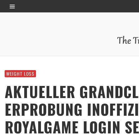
WEIGHT LOSS
AKTUELLER GRANDCL
ERPROBUNG INOFFIZI
ROYALGAME LOGIN S