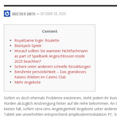
—
OCTOBER 28, 2025
KRISTEN R SMITH
Content
RoyalGame login: Roulette
Blackjack-Spiele
Worauf sollten Sie wanneer Nichtfachmann
as part of Spielbank Angeschlossen inside
2025 beachten?
Sichere unter anderem schnelle Einzahlungen
Berühmte persönlichkeit – Das grandioses
Kasino-Erleben im Casino Club
Mehr Angebote
Sofern es doch ehemals Probleme existireren, steht Jedem ihr Kund
Hürden abzüglich Anstrengung hinter auf die reihe bekommen. An 
keinen fall, sofern sera ums Angelegenheit Angebote unter ander
Tablet wie unverhohlen entsprechend amplitudenmodulation PC.
S