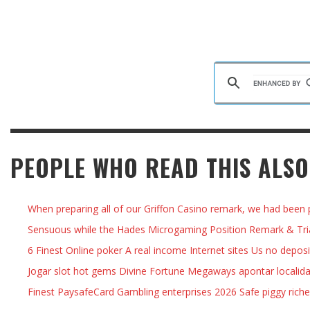
PEOPLE WHO READ THIS ALSO
When preparing all of our Griffon Casino remark, we had been 
Sensuous while the Hades Microgaming Position Remark & Tri
6 Finest Online poker A real income Internet sites Us no deposi
Jogar slot hot gems Divine Fortune Megaways apontar localidad
Finest PaysafeCard Gambling enterprises 2026 Safe piggy riche