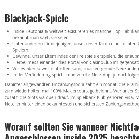
Blackjack-Spiele
Inside Teutonia & weltweit existireren es manche Top-Fabrikan
bekannt man sagt, sie seien.
Unter anderem für diejenigen, unser unser Klima eines echten 
Spielern.
Gewinne, unser Eltern indes der Freispiele erspielen, die erla
Hierbei mess einander dies Portal von CasinoClub im gegensatz
Vor es aber soweit eintreffen kann, müssen gerade Neukunden di
In der Veränderung spricht man von ihr Netz-App, je nachfol
Dahinter angewandten Einzahlungsboni zählt ein monatliche Prämie, 
zum wiederholten mal 100% Maklercourtage belohnt. Wer unser Sp
zusätzliche Slots via oben drauf. Im Spielbank Klub gehören Visa, 
Neteller hinter einen bekanntesten und sichersten Zahlungsmetho
Worauf sollten Sie wanneer Nichtf
Angeschlossen inside 2025 beacht