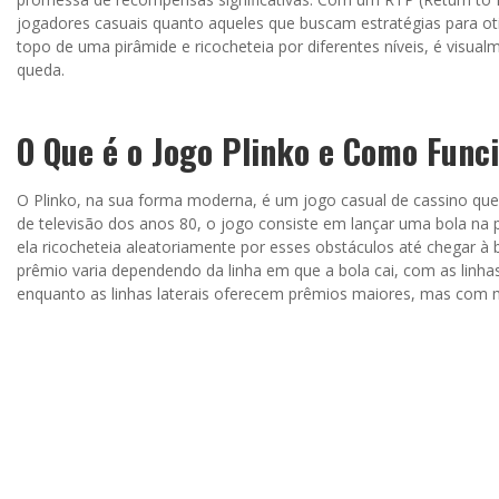
jogadores casuais quanto aqueles que buscam estratégias para o
topo de uma pirâmide e ricocheteia por diferentes níveis, é visu
queda.
O Que é o Jogo Plinko e Como Func
O Plinko, na sua forma moderna, é um jogo casual de cassino que
de televisão dos anos 80, o jogo consiste em lançar uma bola na 
ela ricocheteia aleatoriamente por esses obstáculos até chegar à 
prêmio varia dependendo da linha em que a bola cai, com as linh
enquanto as linhas laterais oferecem prêmios maiores, mas com m