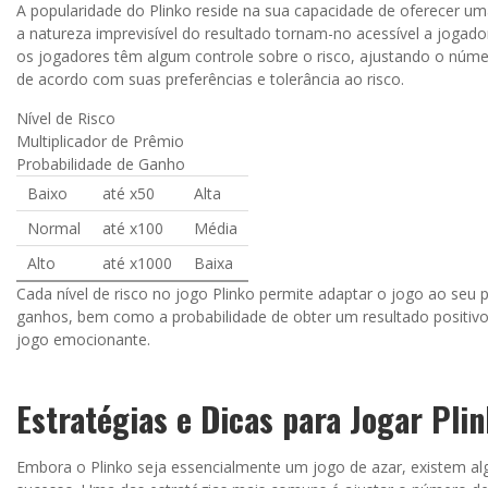
A popularidade do Plinko reside na sua capacidade de oferecer um
a natureza imprevisível do resultado tornam-no acessível a jogado
os jogadores têm algum controle sobre o risco, ajustando o número 
de acordo com suas preferências e tolerância ao risco.
Nível de Risco
Multiplicador de Prêmio
Probabilidade de Ganho
Baixo
até x50
Alta
Normal
até x100
Média
Alto
até x1000
Baixa
Cada nível de risco no jogo Plinko permite adaptar o jogo ao seu pe
ganhos, bem como a probabilidade de obter um resultado positivo
jogo emocionante.
Estratégias e Dicas para Jogar Pli
Embora o Plinko seja essencialmente um jogo de azar, existem a