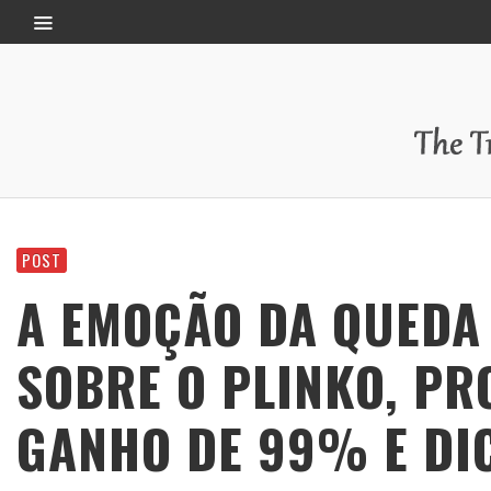
POST
A EMOÇÃO DA QUEDA
SOBRE O PLINKO, PR
GANHO DE 99% E DI