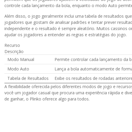
controle cada lançamento da bola, enquanto o modo Auto permite
Além disso, o jogo geralmente inclui uma tabela de resultados que 
jogadores que gostam de analisar padrões e tentar prever result
independente e o resultado é sempre aleatório. Muitos cassinos o
ajudar os jogadores a entender as regras e estratégias do jogo.
Recurso
Descrição
Modo Manual
Permite controlar cada lançamento da b
Modo Auto
Lança a bola automaticamente de forma
Tabela de Resultados
Exibe os resultados de rodadas anteriore
A flexibilidade oferecida pelos diferentes modos de jogo e recursos
você um jogador casual que procura uma experiência rápida e div
de ganhar, o Plinko oferece algo para todos.