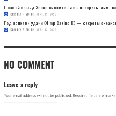
Грозный взгляд Зевса сможете ли вы покорить гамма к
KRISTEN R SMITH
,
APRIL 13, 2026
Под волнами удачи Olimp Casino КЗ — секреты океанс
KRISTEN R SMITH
,
APRIL 13, 2026
NO COMMENT
Leave a reply
Your email address will not be published.
Required fields are mark