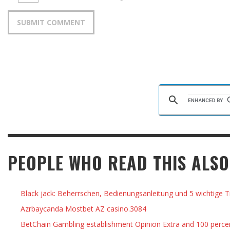
PEOPLE WHO READ THIS ALSO
Black jack: Beherrschen, Bedienungsanleitung und 5 wichtige 
Azrbaycanda Mostbet AZ casino.3084
BetChain Gambling establishment Opinion Extra and 100 perce