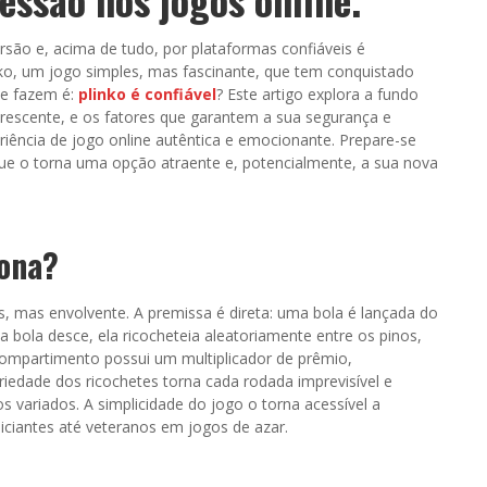
ersão e, acima de tudo, por plataformas confiáveis é
ko, um jogo simples, mas fascinante, que tem conquistado
se fazem é:
plinko é confiável
? Este artigo explora a fundo
rescente, e os fatores que garantem a sua segurança e
iência de jogo online autêntica e emocionante. Prepare-se
que o torna uma opção atraente e, potencialmente, a sua nova
iona?
s, mas envolvente. A premissa é direta: uma bola é lançada do
a bola desce, ela ricocheteia aleatoriamente entre os pinos,
ompartimento possui um multiplicador de prêmio,
riedade dos ricochetes torna cada rodada imprevisível e
variados. A simplicidade do jogo o torna acessível a
niciantes até veteranos em jogos de azar.