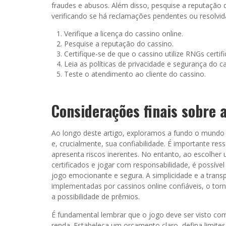
fraudes e abusos. Além disso, pesquise a reputação 
verificando se há reclamações pendentes ou resolvida
Verifique a licença do cassino online.
Pesquise a reputação do cassino.
Certifique-se de que o cassino utilize RNGs certif
Leia as políticas de privacidade e segurança do c
Teste o atendimento ao cliente do cassino.
Considerações finais sobre a
Ao longo deste artigo, exploramos a fundo o mundo 
e, crucialmente, sua confiabilidade. É importante res
apresenta riscos inerentes. No entanto, ao escolher u
certificados e jogar com responsabilidade, é possível
jogo emocionante e segura. A simplicidade e a tran
implementadas por cassinos online confiáveis, o to
a possibilidade de prêmios.
É fundamental lembrar que o jogo deve ser visto 
renda. Estabeleça um orçamento claro, defina limit