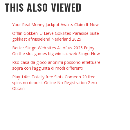
THIS ALSO VIEWED
 THINGS TO DO WITH YOUR BOYFRIEND AT
YMPTOMS AND SIGNS OF PREGNANCY
OME ON VALENTINE’S DAY
JASON ANDERSON
,
JANUARY 3, 2014
Your Real Money Jackpot Awaits Claim It Now
KRISTEN R SMITH
,
JANUARY 16, 2014
OWN NAIL
Offlin Gokken: U Lieve Goksites Paradise Suite
gokkast afwisselend Nederland 2025
Better Slingo Web sites All of us 2025 Enjoy
14
On the slot games big win cat web Slingo Now
Rso casa da gioco anonimi possono effettuare
sopra con l’aggiunta di modi differenti
Play 14k+ Totally free Slots Comeon 20 free
spins no deposit Online No Registration Zero
Obtain