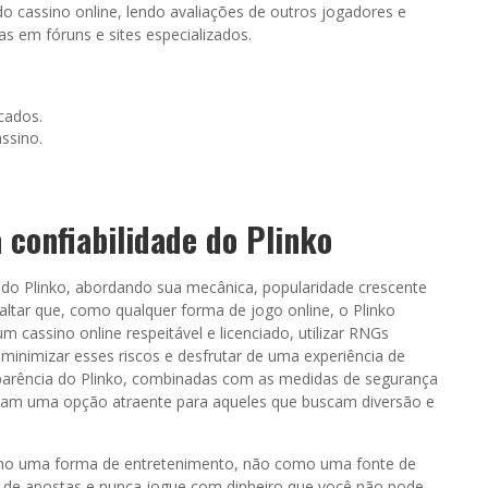
do cassino online, lendo avaliações de outros jogadores e
s em fóruns e sites especializados.
icados.
assino.
 confiabilidade do Plinko
do Plinko, abordando sua mecânica, popularidade crescente
saltar que, como qualquer forma de jogo online, o Plinko
m cassino online respeitável e licenciado, utilizar RNGs
 minimizar esses riscos e desfrutar de uma experiência de
sparência do Plinko, combinadas com as medidas de segurança
rnam uma opção atraente para aqueles que buscam diversão e
como uma forma de entretenimento, não como uma fonte de
es de apostas e nunca jogue com dinheiro que você não pode