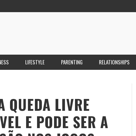
NESS
LIFESTYLE
PARENTING
RELATIONSHIPS
ANKARA ESCORT ÇANKAYA ESCORT KIZILAY
İ
ESCORT
E
KRISTEN R SMITH
,
MARCH 14, 2026
A QUEDA LIVRE
VEL E PODE SER A