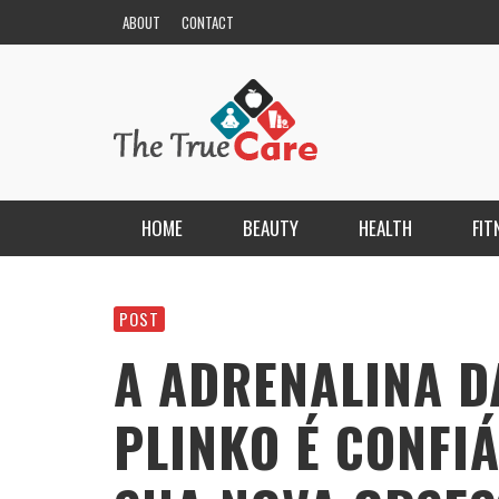
ABOUT
CONTACT
HOME
BEAUTY
HEALTH
FIT
HAIR
ESCORT BAYANLAR TÜRKIYE’NIN EN ELIT
ESCORT PORTALI
POST
NAILS
KRISTEN R SMITH
,
MARCH 14, 2026
A ADRENALINA D
SKIN
PLINKO É CONFIÁ