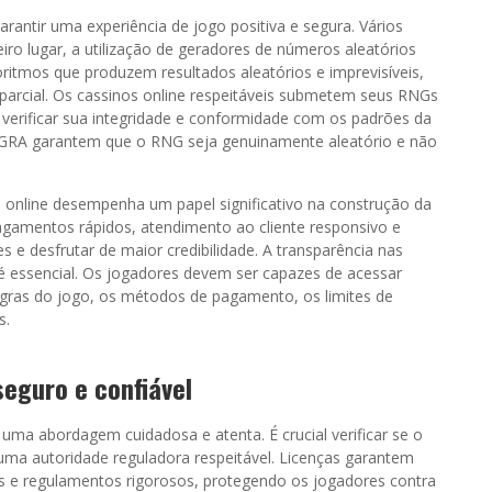
garantir uma experiência de jogo positiva e segura. Vários
ro lugar, a utilização de geradores de números aleatórios
ritmos que produzem resultados aleatórios e imprevisíveis,
mparcial. Os cassinos online respeitáveis submetem seus RNGs
verificar sua integridade e conformidade com os padrões da
COGRA garantem que o RNG seja genuinamente aleatório e não
 online desempenha um papel significativo na construção da
gamentos rápidos, atendimento ao cliente responsivo e
s e desfrutar de maior credibilidade. A transparência nas
é essencial. Os jogadores devem ser capazes de acessar
egras do jogo, os métodos de pagamento, os limites de
s.
seguro e confiável
r uma abordagem cuidadosa e atenta. É crucial verificar se o
 uma autoridade reguladora respeitável. Licenças garantem
s e regulamentos rigorosos, protegendo os jogadores contra