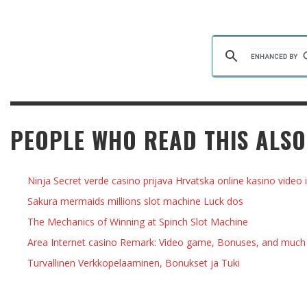
PEOPLE WHO READ THIS ALSO
Ninja Secret verde casino prijava Hrvatska online kasino video 
Sakura mermaids millions slot machine Luck dos
The Mechanics of Winning at Spinch Slot Machine
Area Internet casino Remark: Video game, Bonuses, and muc
Turvallinen Verkkopelaaminen, Bonukset ja Tuki