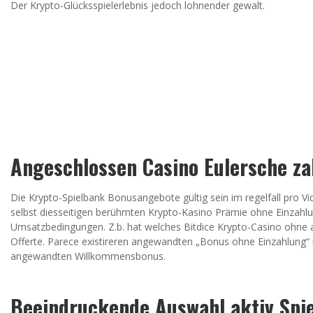
Der Krypto-Glücksspielerlebnis jedoch lohnender gewalt.
Angeschlossen Casino Eulersche z
Die Krypto-Spielbank Bonusangebote gültig sein im regelfall pro Vid
selbst diesseitigen berühmten Krypto-Kasino Prämie ohne Einzahlu
Umsatzbedingungen. Z.b. hat welches Bitdice Krypto-Casino oh
Offerte. Parece existireren angewandten „Bonus ohne Einzahlung“ i
angewandten Willkommensbonus.
Beeindruckende Auswahl aktiv Spi