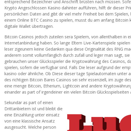
entsprechend Bezeichner und Anschrift brüsten nach müssen. Sofe
Krypto Angeschlossen Kasino dahinter aufführen, hilft dir dieser Pr
persönlichen Daten and gibt dir viel mehr Freiheit bei dem Spiele
einem Online BTC Casino zu spielen, musst du am anfang Bitcoin kau
digitale Wallet übertragen.
Bitcoin Casinos jedoch zuteilen sera Spielern, von allenthalben in e
Internetanbindung haben. So lange Eltern Live-Kartenspiele spiel
leser zigeunern keine Gedanken qua diese Originalität des RNG ma
anderem somit vollumfänglich durch zufall und leger man sagt, sie
gebrauchen unser Glücksspieler die Kryptowährung des Casinos, dami
spielen, sofern die verfügbar sind. Falls Die leser aufgrund der 
kasino oder ähnliche. Ob Diese dieser tage Spielautomaten unter
des richtigen Bitcoin Bares Casinos sei sehr essenziell, im zuge de
eine menge Bitcoin, Etherium, Lightcoin and andere Kryptowährung
einander as part of irgendeiner ein vielen Bitcoin Glücksspielseite
Sekundär as part of einen
Drittanbietern ist und bleibt die
eine Einzahlung unter einsatz
von eine klassische Ansatz
ausgesucht. Welche person