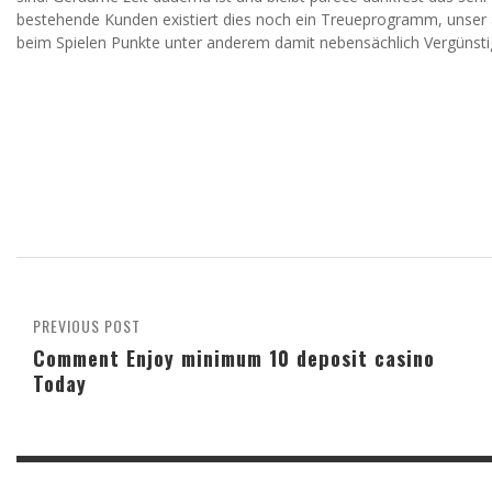
bestehende Kunden existiert dies noch ein Treueprogramm, unser a
beim Spielen Punkte unter anderem damit nebensächlich Vergünst
PREVIOUS POST
Comment Enjoy minimum 10 deposit casino
Today