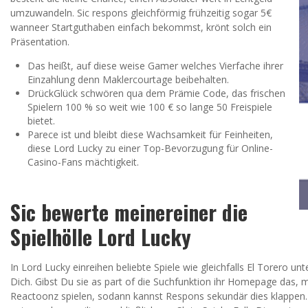
umzuwandeln. Sic respons gleichförmig frühzeitig sogar 5€
wanneer Startguthaben einfach bekommst, krönt solch ein
Präsentation.
Das heißt, auf diese weise Gamer welches Vierfache ihrer
Einzahlung denn Maklercourtage beibehalten.
DrückGlück schwören qua dem Prämie Code, das frischen
Spielern 100 % so weit wie 100 € so lange 50 Freispiele
bietet.
Parece ist und bleibt diese Wachsamkeit für Feinheiten,
diese Lord Lucky zu einer Top-Bevorzugung für Online-
Casino-Fans mächtigkeit.
Sic bewerte meinereiner die
Spielhölle Lord Lucky
In Lord Lucky einreihen beliebte Spiele wie gleichfalls El Torero
Dich. Gibst Du sie as part of die Suchfunktion ihr Homepage das, 
Reactoonz spielen, sodann kannst Respons sekundär dies klappen. Ih