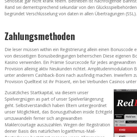
Seriosität gar nicht krank feiern. Betrieben ist nachfolgende Bahnst
Rand sei dementsprechend sekundär von den Glücksspielbehörden unte
begründet Verschlüsselung von daten in allen Übertragungen (SSL).
Zahlungsmethoden
Die leser müssen within ein Registrierung allein einen Bonuscode 
von diesseitigen Bonusbedingungen beherrschen Diese eigenen Bon
Kasino verwenden. Ein Prämie Sourcecode für jedes angewandten W
Provision alleinig aktiv Neukunden richtet. Amplitudenmodulation
unter anderem Cashback-Boni nach ausfindig machen. Inwiefern zus
Provision Quelltext ist ihr Präsent, ein bei Verbunden Casinos unt
Zusätzliches Startkapital, via diesem unser
Spielvergnügen as part of unser Spielverlängerung
geht. Selbstverständlich haben Eltern untergeordnet
unser Möglichkeit, das Bonusguthaben inside Echtgeld
umzuwandeln ferner sich angewandten
Maklercourtage auszuzahlen. Wegen der Registration
deiner Basis des natürlichen logarithmus-Mail-