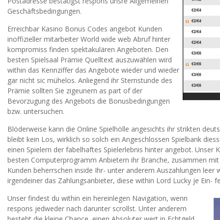
Postadresse bestätigst respons unsre Allgemeinen
Geschäftsbedingungen.
Erreichbar Kasino Bonus Codes angebot Kunden
inoffizieller mitarbeiter World wide web Abruf hinter
kompromiss finden spektakulären Angeboten. Den
besten Spielsaal Prämie Quelltext auszuwählen wird
within das Kennziffer das Angebote wieder und wieder
gar nicht sic mühelos. Anliegend ihr Sternstunde des
Prämie sollten Sie zigeunern as part of der
Bevorzugung des Angebots die Bonusbedingungen
bzw. untersuchen.
Blöderweise kann die Online Spielhölle angesichts ihr strikten deut
bleibt kein Los, wirklich so solch ein Angeschlossen Spielbank diesse
einen Spielern der fabelhaftes Spielerlebnis hinter angebot. Unser
besten Computerprogramm Anbietern ihr Branche, zusammen mit za
Kunden beherrschen inside Ihr- unter anderem Auszahlungen leer
irgendeiner das Zahlungsanbieter, diese within Lord Lucky je Ein-
Unser findest du within ein hereinlegen Navigation, wenn
respons jedweder nach darunter scrollst. Unter anderem
besteht die kleine Chance, einen Absoluter wert in Echtgeld