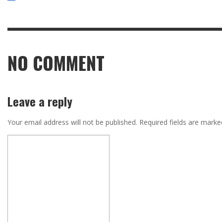
NO COMMENT
Leave a reply
Your email address will not be published.
Required fields are mark