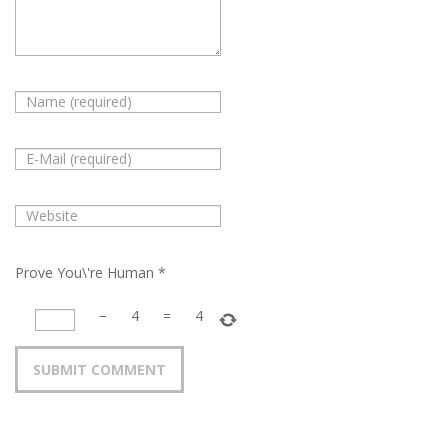
Prove You\'re Human
*
−
4
=
4