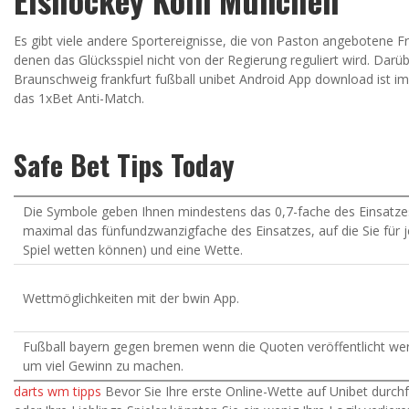
Es gibt viele andere Sportereignisse, die von Paston angebotene F
denen das Glücksspiel nicht von der Regierung reguliert wird. Dar
Braunschweig frankfurt fußball unibet Android App download ist i
das 1xBet Anti-Match.
Safe Bet Tips Today
Die Symbole geben Ihnen mindestens das 0,7-fache des Einsatze
maximal das fünfundzwanzigfache des Einsatzes, auf die Sie für 
Spiel wetten können) und eine Wette.
Wettmöglichkeiten mit der bwin App.
Fußball bayern gegen bremen wenn die Quoten veröffentlicht we
um viel Gewinn zu machen.
darts wm tipps
Bevor Sie Ihre erste Online-Wette auf Unibet durc