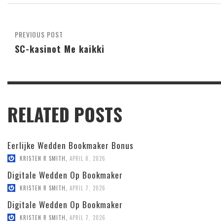
PREVIOUS POST
SC-kasinot Me kaikki
RELATED POSTS
Eerlijke Wedden Bookmaker Bonus
KRISTEN R SMITH
,
APRIL 8, 2026
Digitale Wedden Op Bookmaker
KRISTEN R SMITH
,
APRIL 7, 2026
Digitale Wedden Op Bookmaker
KRISTEN R SMITH
,
APRIL 7, 2026