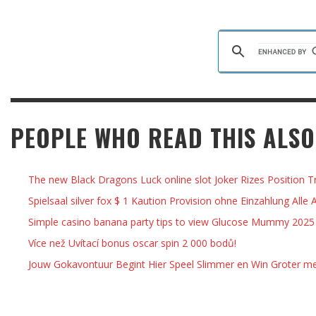
PEOPLE WHO READ THIS ALSO
The new Black Dragons Luck online slot Joker Rizes Position T
Spielsaal silver fox $ 1 Kaution Provision ohne Einzahlung Alle
Simple casino banana party tips to view Glucose Mummy 2025 
Více než Uvítací bonus oscar spin 2 000 bodů!
Jouw Gokavontuur Begint Hier Speel Slimmer en Win Groter met