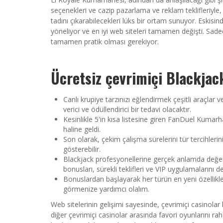
seçenekleri ve cazip pazarlama ve reklam teklifleriyle
tadını çıkarabilecekleri lüks bir ortam sunuyor. Eskis
yöneliyor ve en iyi web siteleri tamamen değişti. Sadece
tamamen pratik olması gerekiyor.
Ücretsiz çevrimiçi Blackjac
Canlı krupiye tarzınızı eğlendirmek çeşitli araçlar 
verici ve ödüllendirici bir tedavi olacaktır.
Kesinlikle 5'in kısa listesine giren FanDuel Kumar
haline geldi.
Son olarak, çekim çalışma sürelerini tür tercihleri
gösterebilir.
Blackjack profesyonellerine gerçek anlamda değer k
bonusları, sürekli teklifleri ve VIP uygulamalarını 
Bonuslardan başlayarak her türün en yeni özellikleri
görmenize yardımcı olalım.
Web sitelerinin gelişimi sayesinde, çevrimiçi casinolar
diğer çevrimiçi casinolar arasında favori oyunlarını rah