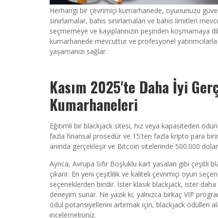
Herhangi bir çevrimiçi kumarhanede, oyununuzu güvenl
sınırlamalar, bahis sınırlamaları ve bahis limitleri me
seçmemeye ve kayıplarınızın peşinden koşmamaya dikkat
kumarhanede mevcuttur ve profesyonel yatırımcılarla 
yaşamanızı sağlar.
Kasım 2025'te Daha İyi Gerç
Kumarhaneleri
Eğitimli bir blackjack sitesi, hız veya kapasiteden ö
fazla finansal prosedür ve 15'ten fazla kripto para bi
anında gerçekleşir ve Bitcoin sitelerinde 500.000 dolar
Ayrıca, Avrupa Sıfır Boşluklu kart yasaları gibi çeşitli
çıkarır. En yeni çeşitlilik ve kaliteli çevrimiçi oyun se
seçeneklerden biridir. İster klasik blackjack, ister daha
deneyim sunar. Ne yazık ki, yalnızca birkaç VIP progra
ödül potansiyellerini artırmak için, blackjack ödülleri 
incelemelisiniz.