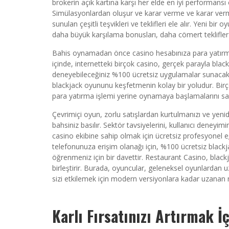
brokerin açık kartına karşı her elde en iyi performans
Simülasyonlardan oluşur ve karar verme ve karar verm
sunulan çeşitli teşvikleri ve teklifleri ele alır. Yeni b
daha büyük karşılama bonusları, daha cömert teklifler 
Bahis oynamadan önce casino hesabınıza para yatırman
içinde, internetteki birçok casino, gerçek parayla black
deneyebileceğiniz %100 ücretsiz uygulamalar sunacak. 
blackjack oyununu keşfetmenin kolay bir yoludur. Birçok i
para yatırma işlemi yerine oynamaya başlamalarını sa
Çevrimiçi oyun, zorlu satışlardan kurtulmanızı ve yeni
bahsiniz basılır. Sektör tavsiyelerini, kullanıcı deneyim
casino ekibine sahip olmak için ücretsiz profesyonel e
telefonunuza erişim olanağı için, %100 ücretsiz blackj
öğrenmeniz için bir davettir. Restaurant Casino, black
birleştirir. Burada, oyuncular, geleneksel oyunlardan u
sizi etkilemek için modern versiyonlara kadar uzanan m
Karlı Fırsatınızı Artırmak İç