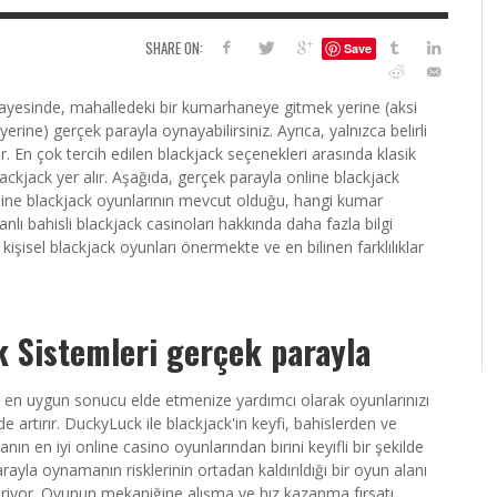
6
SHARE ON:
Save
S
G
H
LEARN TO CREATE YOUR 
ayesinde, mahalledeki bir kumarhaneye gitmek yerine (aksi
POLISH USING
ine) gerçek parayla oynayabilirsiniz. Ayrıca, yalnızca belirli
EYESHADOW/PIGMENT
ir. En çok tercih edilen blackjack seçenekleri arasında klasik
ILING YOUR PIGMENTS
ackjack yer alır.
Aşağıda, gerçek parayla online blackjack
5 FACTORS THAT LEAD TO TEENAGE DRINKING
4 REASONS TO REMAIN SINGLE THIS
KRISTEN R SMITH
,
JULY 8, 20
online blackjack oyunlarının mevcut olduğu, hangi kumar
KRISTEN R SMITH
,
JULY 14, 2014
AND ALCOHOL ABUSE
VALENTINE’S DAY
lı bahisli blackjack casinoları hakkında daha fazla bilgi
JASON ANDERSON
JASON ANDERSON
,
,
JANUARY 20, 2014
JANUARY 16, 2014
şisel blackjack oyunları önermekte ve en bilinen farklılıklar
k Sistemleri gerçek parayla
ak en uygun sonucu elde etmenize yardımcı olarak oyunlarınızı
de artırır. DuckyLuck ile blackjack'in keyfi, bahislerden ve
 en iyi online casino oyunlarından birini keyifli bir şekilde
ayla oynamanın risklerinin ortadan kaldırıldığı bir oyun alanı
etiriyor. Oyunun mekaniğine alışma ve hız kazanma fırsatı,