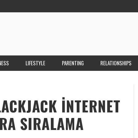
NESS
LIFESTYLE
PARENTING
RELATIONSHIPS
ANKARA ESCORT ÇANKAYA ESCORT KIZILAY
İ
ESCORT
E
KRISTEN R SMITH
,
MARCH 14, 2026
BLACKJACK İNTERNET
ARA SIRALAMA