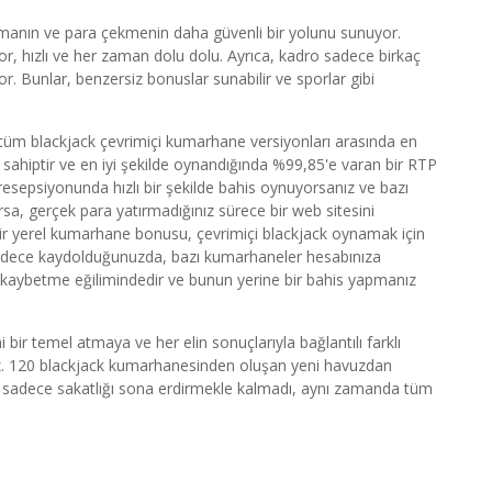
manın ve para çekmenin daha güvenli bir yolunu sunuyor.
or, hızlı ve her zaman dolu dolu. Ayrıca, kadro sadece birkaç
. Bunlar, benzersiz bonuslar sunabilir ve sporlar gibi
 tüm blackjack çevrimiçi kumarhane versiyonları arasında en
a sahiptir ve en iyi şekilde oynandığında %99,85'e varan bir RTP
esepsiyonunda hızlı bir şekilde bahis oynuyorsanız ve bazı
rsa, gerçek para yatırmadığınız sürece bir web sitesini
ir yerel kumarhane bonusu, çevrimiçi blackjack oynamak için
. Sadece kaydolduğunuzda, bazı kumarhaneler hesabınıza
ar kaybetme eğilimindedir ve bunun yerine bir bahis yapmanız
bir temel atmaya ve her elin sonuçlarıyla bağlantılı farklı
ğız. 120 blackjack kumarhanesinden oluşan yeni havuzdan
şi sadece sakatlığı sona erdirmekle kalmadı, aynı zamanda tüm