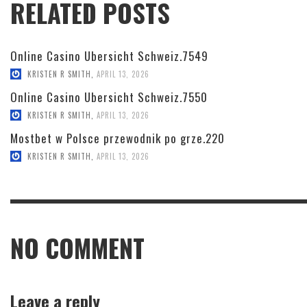
RELATED POSTS
Online Casino Ubersicht Schweiz.7549
KRISTEN R SMITH
,
APRIL 13, 2026
Online Casino Ubersicht Schweiz.7550
KRISTEN R SMITH
,
APRIL 13, 2026
Mostbet w Polsce przewodnik po grze.220
KRISTEN R SMITH
,
APRIL 13, 2026
NO COMMENT
Leave a reply