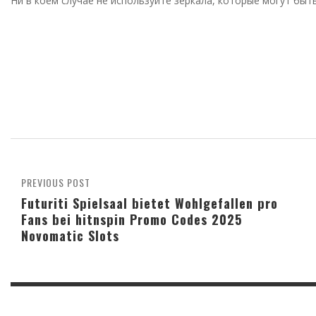
Ни в коем случае не используйте зеркала, которые могут бы
PREVIOUS POST
Futuriti Spielsaal bietet Wohlgefallen pro
Fans bei hitnspin Promo Codes 2025
Novomatic Slots