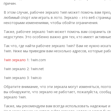
причин.
В этом случае, рабочее зеркало 1win может помочь вам прео
любимый спорт или играть в лото. Зеркало – это веб-страниц
некоторыми изменениями, чтобы обойти ограничения.
Также, рабочее зеркало 1win может помочь вам сохранить св
недоступен. Это особенно важно для тех, кто имеет активные
Так что, где найти рабочее зеркало 1win? Вам не нужно искат
1win. Ниже мы приведем вам несколько адресов, которые раб
1win зеркало
1: 1win.com
1win зеркало 2: 1win.net
1win зеркало 3: 1win.io
Обратите внимание, что эти зеркала могут изменяться, поэт
вы обнаружите, что зеркало не работает, пожалуйста, сообщ
зеркало 1win.
Также, мы рекомендуем вам всегда использовать надежные и 