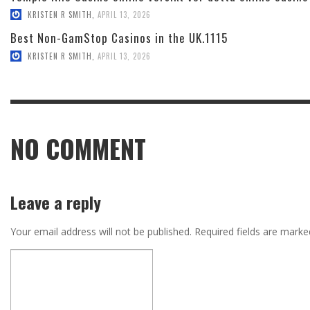
KRISTEN R SMITH
,
APRIL 13, 2026
Best Non-GamStop Casinos in the UK.1115
KRISTEN R SMITH
,
APRIL 13, 2026
NO COMMENT
Leave a reply
Your email address will not be published.
Required fields are mark