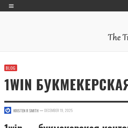
BLOG
1WIN БУКМЕКЕРСКАЯ
—
DECEMBER 19, 2025
KRISTEN R SMITH
1win — букмекерская конто