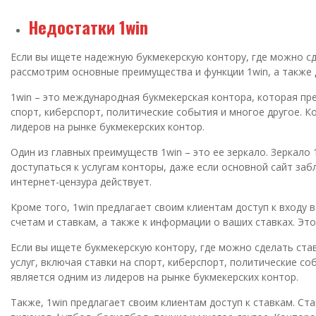
Недостатки 1win
Если вы ищете надежную букмекерскую контору, где можно сде
рассмотрим основные преимущества и функции 1win, а также д
1win – это международная букмекерская контора, которая пре
спорт, киберспорт, политические события и многое другое. 
лидеров на рынке букмекерских контор.
Один из главных преимуществ 1win – это ее зеркало. Зеркало
доступаться к услугам конторы, даже если основной сайт забл
интернет-цензура действует.
Кроме того, 1win предлагает своим клиентам доступ к входу в
счетам и ставкам, а также к информации о ваших ставках. Это
Если вы ищете букмекерскую контору, где можно сделать став
услуг, включая ставки на спорт, киберспорт, политические с
является одним из лидеров на рынке букмекерских контор.
Также, 1win предлагает своим клиентам доступ к ставкам. Ст