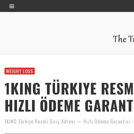
WEIGHT LOSS
1KING TÜRKIYE RESM
HIZLI ÖDEME GARANT
1KING Türkiye Resmi Giriş Adresi — Hızlı Ödeme Garantisi