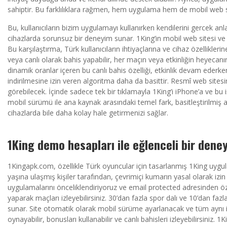
sahiptir. Bu farklılıklara rağmen, hem uygulama hem de mobil web site
Bu, kullanıcıların bizim uygulamayı kullanırken kendilerini gercek 
cihazlarda sorunsuz bir deneyim sunar. 1King’in mobil web sitesi ve
Bu karşılaştırma, Türk kullanıcıların ihtiyaçlarına ve cihaz özellikle
veya canlı olarak bahis yapabilir, her maçın veya etkinliğin heyecan
dinamik oranlar içeren bu canlı bahis özelliği, etkinlik devam ederke
indirilmesine izin veren algoritma daha da basittir. Resmî web sites
görebilecek. İçinde sadece tek bir tıklamayla 1King’i iPhone’a ve b
mobil sürümü ile ana kaynak arasındaki temel fark, basitleştirilmiş 
cihazlarda bile daha kolay hale getirmenizi sağlar.
1King demo hesapları ile eğlenceli bir dene
1Kingapk.com, özellikle Türk oyuncular için tasarlanmış 1King uygula
yaşına ulaşmış kişiler tarafından, çevrimiçi kumarın yasal olarak iz
uygulamalarını önceliklendiriyoruz ve email protected adresinden özel
yaparak maçları izleyebilirsiniz. 30’dan fazla spor dalı ve 10’dan faz
sunar. Site otomatik olarak mobil sürüme ayarlanacak ve tüm aynı i
oynayabilir, bonusları kullanabilir ve canlı bahisleri izleyebilirsiniz.