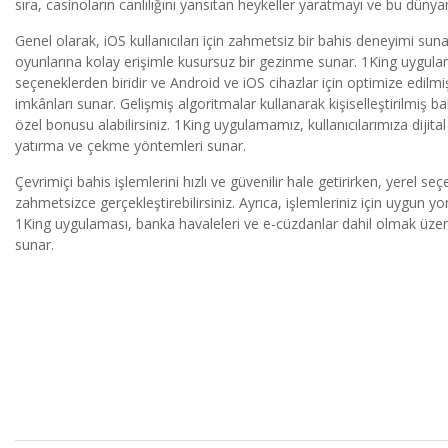
sıra, casinoların canlılığını yansıtan heykeller yaratmayı ve bu düny
Genel olarak, iOS kullanıcıları için zahmetsiz bir bahis deneyimi sun
oyunlarına kolay erişimle kusursuz bir gezinme sunar. 1King uygulama
seçeneklerden biridir ve Android ve iOS cihazlar için optimize edilmiş
imkânları sunar. Gelişmiş algoritmalar kullanarak kişiselleştirilmiş b
özel bonusu alabilirsiniz. 1King uygulamamız, kullanıcılarımıza dijita
yatırma ve çekme yöntemleri sunar.
Çevrimiçi bahis işlemlerini hızlı ve güvenilir hale getirirken, yerel se
zahmetsizce gerçekleştirebilirsiniz. Ayrıca, işlemleriniz için uygu
1King uygulaması, banka havaleleri ve e-cüzdanlar dahil olmak üzer
sunar.