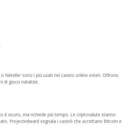
l o Neteller sono i più usati nei casino online esteri. Offrono
ni di gioco natalizie.
ario è sicuro, ma richiede più tempo. Le criptovalute stanno
mato. Projectedward segnala i casinò che accettano Bitcoin e