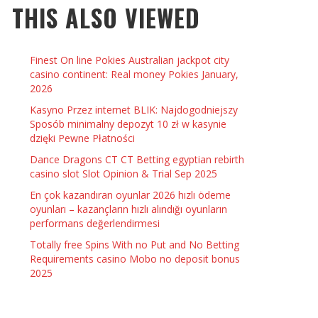
THIS ALSO VIEWED
 THINGS TO DO WITH YOUR BOYFRIEND AT
YMPTOMS AND SIGNS OF PREGNANCY
OME ON VALENTINE’S DAY
JASON ANDERSON
,
JANUARY 3, 2014
Finest On line Pokies Australian jackpot city
KRISTEN R SMITH
,
JANUARY 16, 2014
OWN NAIL
casino continent: Real money Pokies January,
2026
Kasyno Przez internet BLIK: Najdogodniejszy
14
Sposób minimalny depozyt 10 zł w kasynie
dzięki Pewne Płatności
Dance Dragons CT CT Betting egyptian rebirth
casino slot Slot Opinion & Trial Sep 2025
En çok kazandıran oyunlar 2026 hızlı ödeme
oyunları – kazançların hızlı alındığı oyunların
performans değerlendirmesi
Totally free Spins With no Put and No Betting
Requirements casino Mobo no deposit bonus
2025