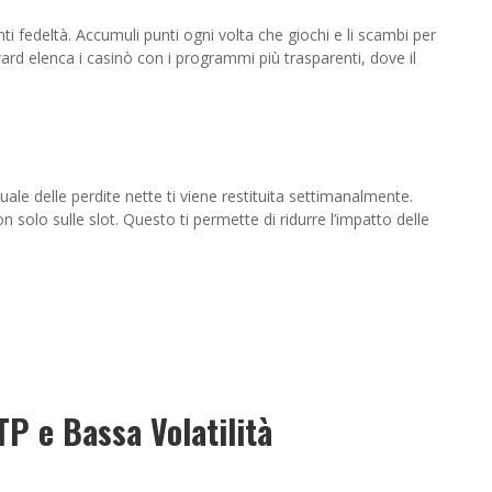
fedeltà. Accumuli punti ogni volta che giochi e li scambi per
dward elenca i casinò con i programmi più trasparenti, dove il
ale delle perdite nette ti viene restituita settimanalmente.
n solo sulle slot. Questo ti permette di ridurre l’impatto delle
TP e Bassa Volatilità