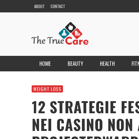
ABOUT
CONTACT
HOME
BEAUTY
HEALTH
FIT
HAIR
ESCORT BAYANLAR TÜRKIYE’NIN EN ELIT
ESCORT PORTALI
WEIGHT LOSS
NAILS
KRISTEN R SMITH
,
MARCH 14, 2026
12 STRATEGIE FE
SKIN
NEI CASINO NON