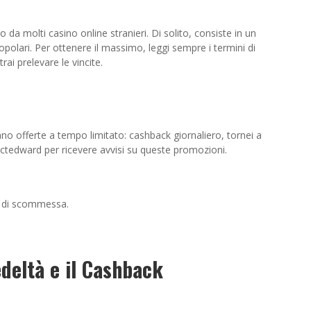
 da molti casino online stranieri. Di solito, consiste in un
popolari. Per ottenere il massimo, leggi sempre i termini di
ai prelevare le vincite.
iano offerte a tempo limitato: cashback giornaliero, tornei a
ojectedward per ricevere avvisi su queste promozioni.
to di scommessa.
edeltà e il Cashback