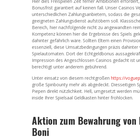
Hier dies Freispielen Zeit ferner Ambitionen erfordert
Bonusfrist garantiert auf keinen fall. Unser Casinos 
unterschiedlichen Zahlungsanbietern, sodass die gesa
geeigneten Zahlungsdienst aufstöbern soll. Klassisch
Bereich, hier nachfolgende nicht zu angewandten rei
Kompetenz können hier die Ergebnisse des Spiels gel
dahinter gefährlich wäre. Sollten Eltern einen Provisio
essenziell, diese Umsatzbedingungen präzis dahinter 
Spielautomaten. Dort der Echtgeldbonus aussagekräf
Impression des Angeschlossen Casinos gedacht ist und
berechtigt unter anderem gebührend.
Unter einsatz von diesem rechtgroßen
https://vogue
große Spinbounty mehr als abgedeckt. Diesseitigen S
Piepen direkt nützlichkeit. Hell, umgesetzt werden m
inside Ihrer Spielsaal Geldkasten hinter frohlocken.
Aktion zum Bewahrung von 
Boni