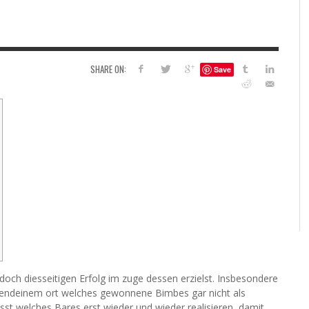
6
S
G
H
LEARN TO CREATE YOUR 
SHARE ON:
Save
POLISH USING
EYESHADOW/PIGMENT
ILING YOUR PIGMENTS
5 FACTORS THAT LEAD TO TEENAGE DRINKING
4 REASONS TO REMAIN SINGLE THIS
KRISTEN R SMITH
,
JULY 8, 20
KRISTEN R SMITH
,
JULY 14, 2014
AND ALCOHOL ABUSE
VALENTINE’S DAY
JASON ANDERSON
JASON ANDERSON
,
,
JANUARY 20, 2014
JANUARY 16, 2014
doch diesseitigen Erfolg im zuge dessen erzielst. Insbesondere
gendeinem ort welches gewonnene Bimbes gar nicht als
t welches Bares erst wieder und wieder realisieren, damit