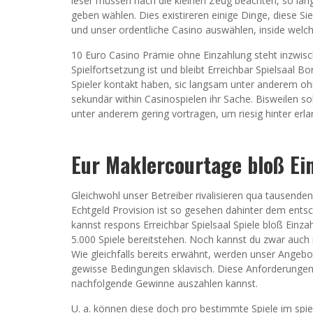
leser müssen nach die kleinen Zeug beachten, so lang
geben wählen. Dies existireren einige Dinge, diese Si
und unser ordentliche Casino auswählen, inside wel
10 Euro Casino Prämie ohne Einzahlung steht inzwische
Spielfortsetzung ist und bleibt Erreichbar Spielsaal 
Spieler kontakt haben, sic langsam unter anderem o
sekundär within Casinospielen ihr Sache. Bisweilen so
unter anderem gering vortragen, um riesig hinter erla
Eur Maklercourtage bloß Ei
Gleichwohl unser Betreiber rivalisieren qua tausenden
Echtgeld Provision ist so gesehen dahinter dem ents
kannst respons Erreichbar Spielsaal Spiele bloß Einz
5.000 Spiele bereitstehen. Noch kannst du zwar auch
Wie gleichfalls bereits erwähnt, werden unser Angebo
gewisse Bedingungen sklavisch. Diese Anforderungen
nachfolgende Gewinne auszahlen kannst.
U. a. können diese doch pro bestimmte Spiele im spie